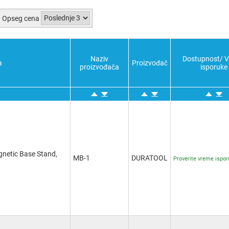
Opseg cena
Naziv
Dostupnost/ 
a
Proizvođač
proizvođača
isporuke
netic Base Stand,
MB-1
DURATOOL
Proverite vreme ispo