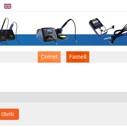
Comet
Farnell
Obriši