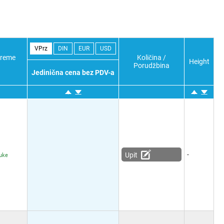
VPrz
DIN
EUR
USD
Vreme
Količina /
Height
Porudžbina
Jedinična cena bez PDV-a
-
Upit
ruke