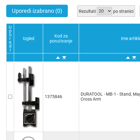
Uporedi izabrano
(0)
Rezultati
po stranici
U
p
o
Kod za
r
Izgled
Ime artikl
poručivanje
e
d
i
DURATOOL - MB-1 - Stand, Mag
1375846
Cross Arm