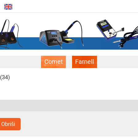
Comet
Farnell
(34)
Obriši