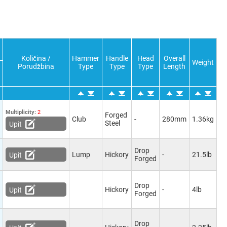
Količina /
Hammer
Handle
Head
Overall
Weight
Porudžbina
Type
Type
Type
Length
Multiplicity:
2
Forged
Club
-
280mm
1.36kg
Steel
Upit
Drop
Lump
Hickory
-
21.5lb
Upit
Forged
Drop
Hickory
-
4lb
Upit
Forged
Drop