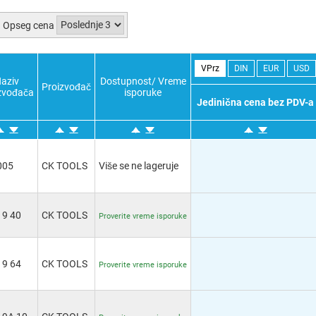
Opseg cena
VPrz
DIN
EUR
USD
aziv
Dostupnost/ Vreme
Proizvođač
zvođača
isporuke
Jedinična cena bez PDV-a
005
CK TOOLS
Više se ne lageruje
19 40
CK TOOLS
Proverite vreme isporuke
19 64
CK TOOLS
Proverite vreme isporuke