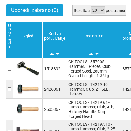
Uporedi izabrano
(0)
Rezultati
po stranici
U
p
o
Kod za
N
r
Izgled
Ime artikla
poručivanje
proi
e
d
i
CK TOOLS - 357005 -
Hammer, 1 Pieces, Club,
1518892
357
Forged Steel, 280mm
Overall Length, 1.36kg
CK TOOLS - T4219 40 -
2426061
Hammer, Club, 21.5LB,
T42
Hickory
CK TOOLS - T4219 64 -
Lump Hammer, Club, 4 lb,
2505367
T42
Hickory Handle, Drop
Forged Head
CK TOOLS - T4219A 10 -
Lump Hammer, Club, 2.25