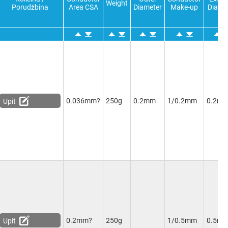
Weight
Porudžbina
Area CSA
Diameter
Make-up
Diame
0.036mm?
250g
0.2mm
1/0.2mm
0.2m
Upit
0.2mm?
250g
1/0.5mm
0.5m
Upit