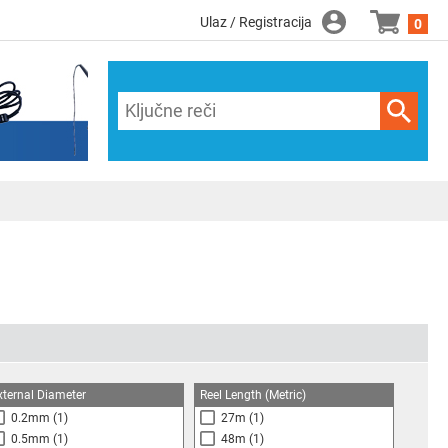
Ulaz / Registracija
0
xternal Diameter
Reel Length (Metric)
0.2mm
(1)
27m
(1)
0.5mm
(1)
48m
(1)