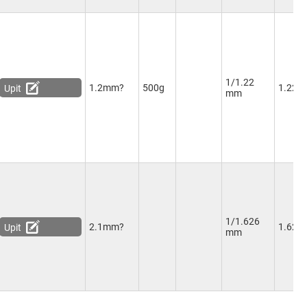
1/1.22
1.2mm?
500g
1.22
Upit
mm
1/1.626
2.1mm?
1.62
Upit
mm