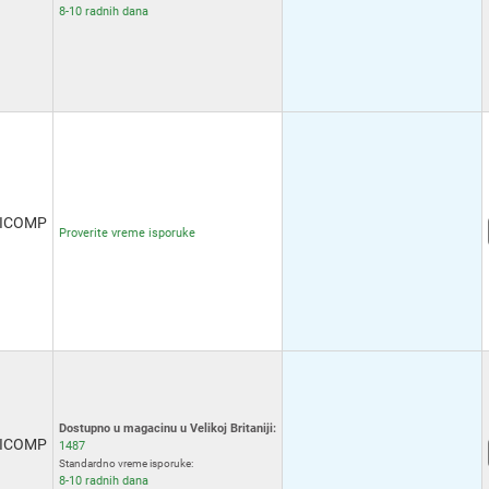
8-10 radnih dana
ICOMP
Proverite vreme isporuke
Dostupno u magacinu u Velikoj Britaniji:
ICOMP
1487
Standardno vreme isporuke:
8-10 radnih dana