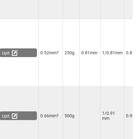
0.52mm?
250g
0.81mm
1/0.81mm
0.81
Upit
1/0.91
0.66mm?
500g
0.91
Upit
mm