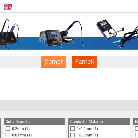
Comet
Farnell
Outer Diameter
Conductor Make-up
E
0.2mm
(1)
1/0.2mm
(1)
0.81mm
(1)
1/0.5mm
(1)