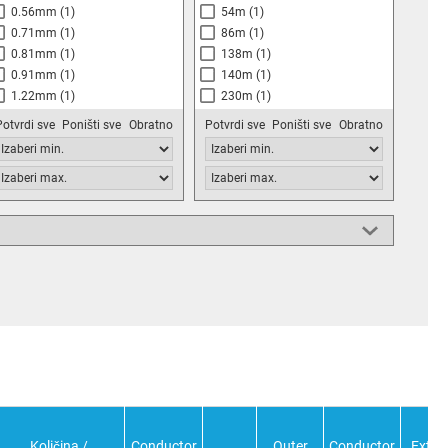
0.56mm
(1)
54m
(1)
0.71mm
(1)
86m
(1)
0.81mm
(1)
138m
(1)
0.91mm
(1)
140m
(1)
1.22mm
(1)
230m
(1)
1.626mm
(1)
785m
(1)
Potvrdi sve
Poništi sve
Obratno
Potvrdi sve
Poništi sve
Obratno
Količina /
Conductor
Outer
Conductor
Exter