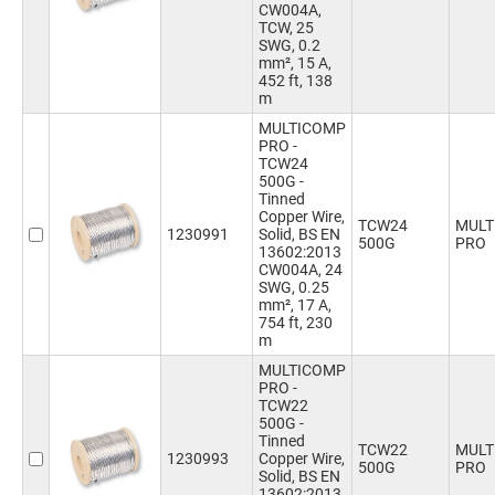
CW004A,
TCW, 25
SWG, 0.2
mm², 15 A,
452 ft, 138
m
MULTICOMP
PRO -
TCW24
500G -
Tinned
Copper Wire,
TCW24
MULT
1230991
Solid, BS EN
500G
PRO
13602:2013
CW004A, 24
SWG, 0.25
mm², 17 A,
754 ft, 230
m
MULTICOMP
PRO -
TCW22
500G -
Tinned
TCW22
MULT
1230993
Copper Wire,
500G
PRO
Solid, BS EN
13602:2013