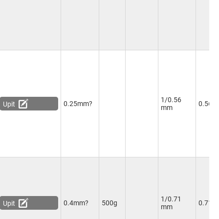
1/0.56
0.25mm?
0.56
Upit
mm
1/0.71
0.4mm?
500g
0.71
Upit
mm