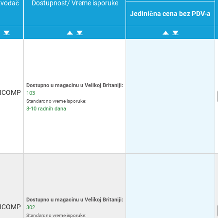
zvođač
Dostupnost/ Vreme isporuke
Jedinična cena bez PDV-a
Dostupno u magacinu u Velikoj Britaniji:
ICOMP
103
Standardno vreme isporuke:
8-10 radnih dana
Dostupno u magacinu u Velikoj Britaniji:
ICOMP
302
Standardno vreme isporuke: