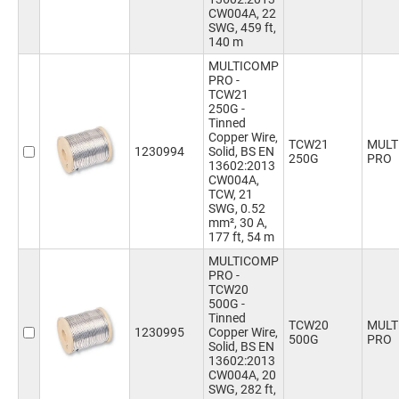
CW004A, 22
SWG, 459 ft,
140 m
MULTICOMP
PRO -
TCW21
250G -
Tinned
Copper Wire,
TCW21
MULT
1230994
Solid, BS EN
250G
PRO
13602:2013
CW004A,
TCW, 21
SWG, 0.52
mm², 30 A,
177 ft, 54 m
MULTICOMP
PRO -
TCW20
500G -
Tinned
TCW20
MULT
1230995
Copper Wire,
500G
PRO
Solid, BS EN
13602:2013
CW004A, 20
SWG, 282 ft,