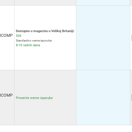
Dostupno u magacinu u Velikoj Britaniji:
ICOMP
504
Standardno vreme isporuke:
8-10 radnih dana
ICOMP
Proverite vreme isporuke