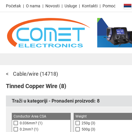
Početak
O nama
Novosti
Usluge
Kontakti
Pomoć
Cable/wire
(14718)
Tinned Copper Wire
(8)
Traži u kategoriji - Pronađeni proizvodi:
8
Conductor Area CSA
Weight
0.036mm?
(1)
250g
(3)
0.2mm?
(1)
500g
(3)