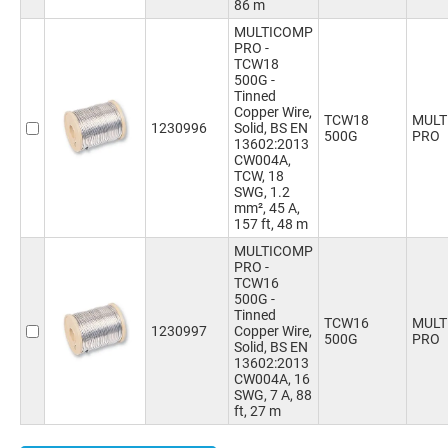
86 m
MULTICOMP
PRO -
TCW18
500G -
Tinned
Copper Wire,
TCW18
MULT
1230996
Solid, BS EN
500G
PRO
13602:2013
CW004A,
TCW, 18
SWG, 1.2
mm², 45 A,
157 ft, 48 m
MULTICOMP
PRO -
TCW16
500G -
Tinned
TCW16
MULT
1230997
Copper Wire,
500G
PRO
Solid, BS EN
13602:2013
CW004A, 16
SWG, 7 A, 88
ft, 27 m