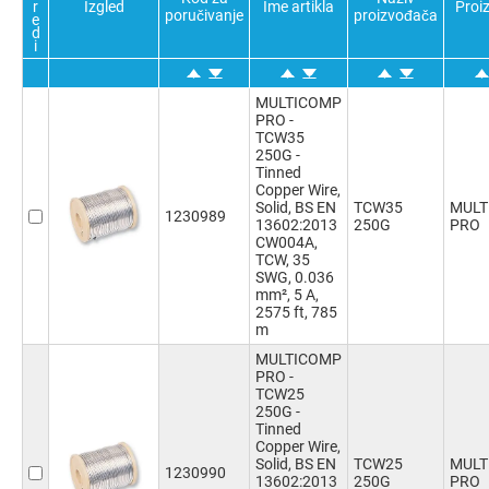
r
Izgled
Ime artikla
Proi
poručivanje
proizvođača
e
d
i
MULTICOMP
PRO -
TCW35
250G -
Tinned
Copper Wire,
Solid, BS EN
TCW35
MULT
1230989
13602:2013
250G
PRO
CW004A,
TCW, 35
SWG, 0.036
mm², 5 A,
2575 ft, 785
m
MULTICOMP
PRO -
TCW25
250G -
Tinned
Copper Wire,
Solid, BS EN
TCW25
MULT
1230990
13602:2013
250G
PRO