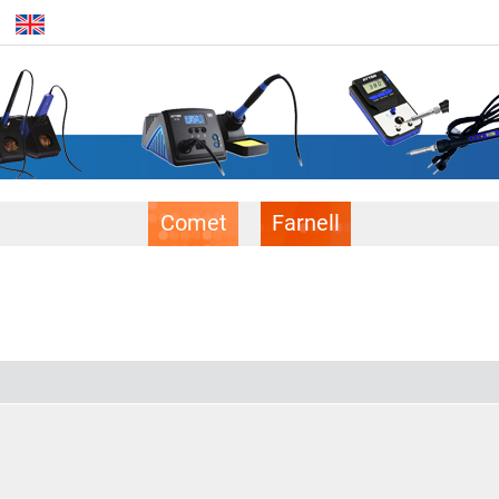
Comet
Farnell