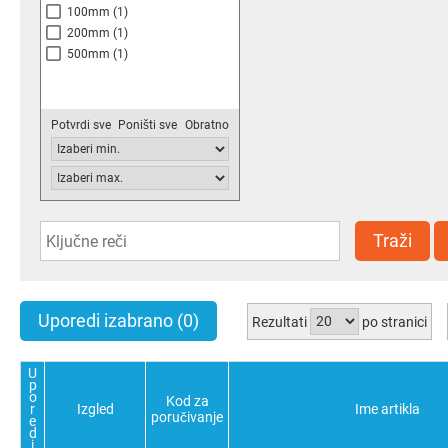
100mm
(1)
200mm
(1)
500mm
(1)
Potvrdi sve
Poništi sve
Obratno
Traži
Uporedi izabrano
(0)
Rezultati
po stranici
U
p
o
Kod za
r
Izgled
Ime artikla
poručivanje
e
d
i