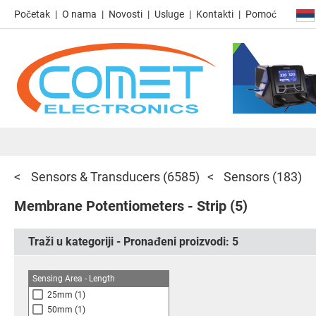
Početak
O nama
Novosti
Usluge
Kontakti
Pomoć
Sensors & Transducers
(6585)
Sensors
(183)
Membrane Potentiometers - Strip
(5)
Traži u kategoriji - Pronađeni proizvodi:
5
Sensing Area - Length
25mm
(1)
50mm
(1)