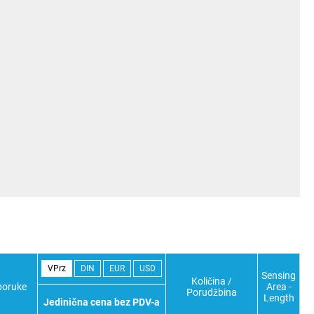
VPrz
DIN
EUR
USD
Sensing
Količina /
poruke
Area -
Porudžbina
Length
Jedinična cena bez PDV-a