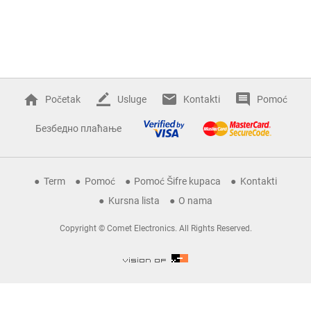
Početak
Usluge
Kontakti
Pomoć
Безбедно плаћање
Term
Pomoć
Pomoć Šifre kupaca
Kontakti
Kursna lista
O nama
Copyright © Comet Electronics. All Rights Reserved.