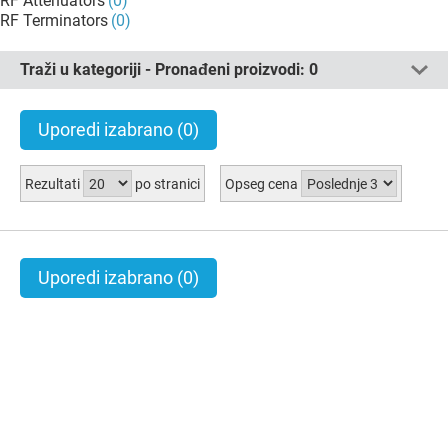
RF Attenuators
(0)
RF Terminators
(0)
Traži u kategoriji - Pronađeni proizvodi:
0
Uporedi izabrano
(0)
Rezultati
po stranici
Opseg cena
Uporedi izabrano
(0)