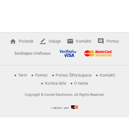
Početak
Usluge
Kontakti
Pomoć
Безбедно плаћање
Term
Pomoć
Pomoć Šifre kupaca
Kontakti
Kursna lista
O nama
Copyright © Comet Electronics. All Rights Reserved.