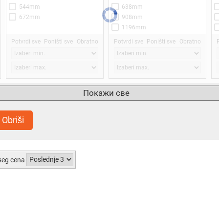
544mm
638mm
672mm
908mm
1196mm
1205mm
Potvrdi sve
Poništi sve
Obratno
Potvrdi sve
Poništi sve
Obratno
Power Voltage Max
Short Circuit Current
W
Покажи све
-
-
5.9V
14.8mA
Obriši
16.5V
280mA
17V
330mA
17.57V
640mA
19.3V
1.09A
seg cena
19.58V
1.27A
1.67A
Potvrdi sve
Poništi sve
Obratno
Potvrdi sve
Poništi sve
Obratno
1.91A
2.54A
3.81A
4.71A