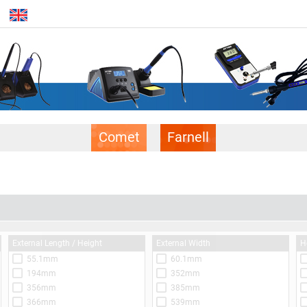
Comet
Farnell
External Length / Height
External Width
H
55.1mm
60.1mm
194mm
352mm
356mm
385mm
366mm
539mm