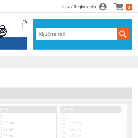
Ulaz / Registracija
0
eight
Length
-
-
2.3mm
1.196m
28mm
1.203m
35mm
1.324m