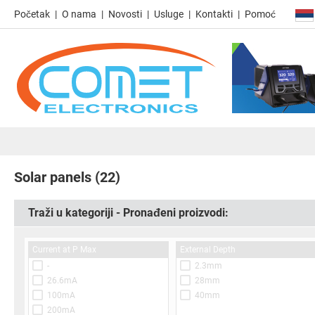
Početak
O nama
Novosti
Usluge
Kontakti
Pomoć
Solar panels
(22)
Traži u kategoriji - Pronađeni proizvodi:
Current at P Max
External Depth
-
2.3mm
26.6mA
28mm
100mA
40mm
200mA