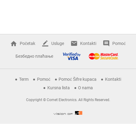
Početak
Usluge
Kontakti
Pomoć
Безбедно плаћање
Term
Pomoć
Pomoć Šifre kupaca
Kontakti
Kursna lista
O nama
Copyright © Comet Electronics. All Rights Reserved.