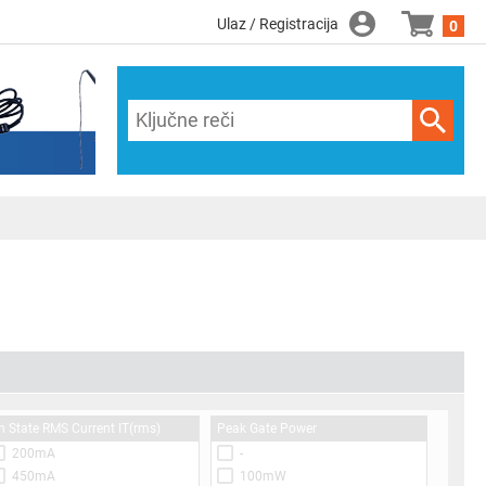
Ulaz / Registracija
0
n State RMS Current IT(rms)
Peak Gate Power
200mA
-
450mA
100mW