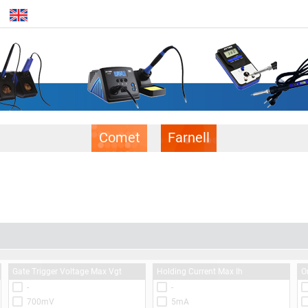
Comet
Farnell
Gate Trigger Voltage Max Vgt
Holding Current Max Ih
O
-
-
700mV
5mA