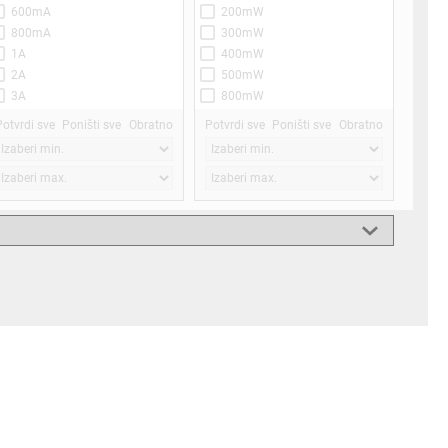
600mA
200mW
800mA
300mW
1A
400mW
2A
500mW
3A
800mW
4A
1W
Potvrdi sve
Poništi sve
Obratno
Potvrdi sve
Poništi sve
Obratno
5A
2W
6A
5W
8A
10W
10A
16W
12A
18W
15A
20W
16A
40W
20A
24A
25A
30A
40A
41A