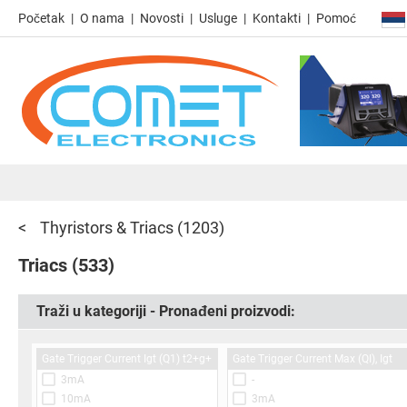
Početak
O nama
Novosti
Usluge
Kontakti
Pomoć
Thyristors & Triacs
(1203)
Triacs
(533)
Traži u kategoriji - Pronađeni proizvodi:
Gate Trigger Current Igt (Q1) t2+g+
Gate Trigger Current Max (QI), Igt
3mA
-
10mA
3mA