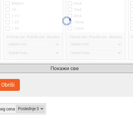
900mV
6mA
1V
7mA
1.1V
8mA
1.2V
10mA
1.3V
12mA
1.5V
15mA
Potvrdi sve
Poništi sve
Obratno
Potvrdi sve
Poništi sve
Obratno
1.7V
20mA
2V
25mA
2.2V
30mA
2.5V
35mA
3.4V
40mA
Thyristor Type
Triac Case Style
Покажи све
45mA
SCR
-
50mA
Triac
SOIC
Obriši
60mA
DIP
70mA
Compak
75mA
TO-3P
80mA
TO-3
seg cena
100mA
TOP-3
200mA
TO-48
Potvrdi sve
Poništi sve
Obratno
Potvrdi sve
Poništi sve
Obratno
SC-73
SOT-82