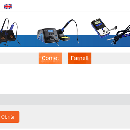
Comet
Farnell
Obriši