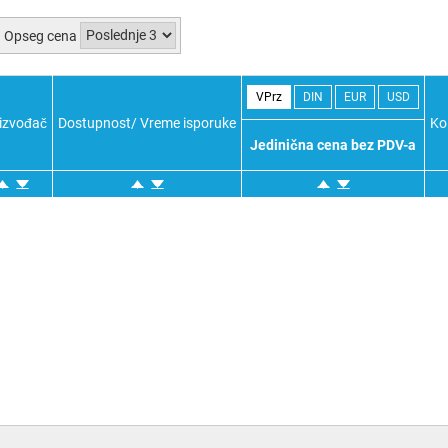
Opseg cena
VPrz
DIN
EUR
USD
izvođač
Dostupnost/ Vreme isporuke
Ko
Jedinična cena bez PDV-a