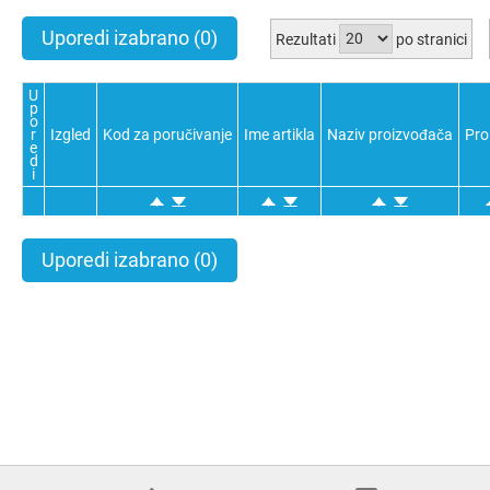
Uporedi izabrano
(0)
Rezultati
po stranici
U
p
o
r
Izgled
Kod za poručivanje
Ime artikla
Naziv proizvođača
Pro
e
d
i
Uporedi izabrano
(0)