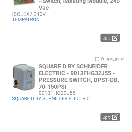
- Switch, Isolating Module, 240
Vac
ISOLEX7 240V
TEMPATRON
Upit
Упоредити
SQUARE D BY SCHNEIDER
ELECTRIC - 9013FHG32J55 -
PRESSURE SWITCH, DPST-DB,
70-150PSI
9013FHG32J55
SQUARE D BY SCHNEIDER ELECTRIC
Upit