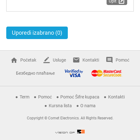
Upit
Uporedi izabrano
(0)
Početak
Usluge
Kontakti
Pomoć
Безбедно плаћање
Term
Pomoć
Pomoć Šifre kupaca
Kontakti
Kursna lista
O nama
Copyright © Comet Electronics. All Rights Reserved.