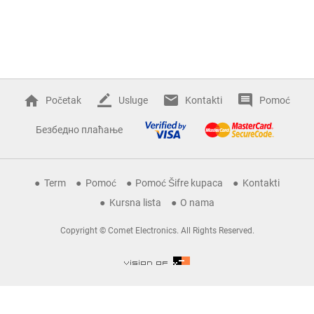
Početak
Usluge
Kontakti
Pomoć
Безбедно плаћање
Term
Pomoć
Pomoć Šifre kupaca
Kontakti
Kursna lista
O nama
Copyright © Comet Electronics. All Rights Reserved.