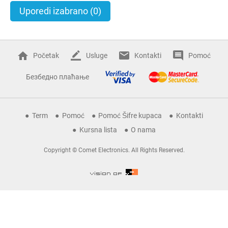
Uporedi izabrano
(0)
Početak
Usluge
Kontakti
Pomoć
Безбедно плаћање
Term
Pomoć
Pomoć Šifre kupaca
Kontakti
Kursna lista
O nama
Copyright © Comet Electronics. All Rights Reserved.