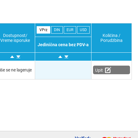
VPrz
DIN
EUR
USD
Dostupnost/
Količina /
Vreme isporuke
Porudžbina
Jedinična cena bez PDV-a
iše se ne lageruje
Upit