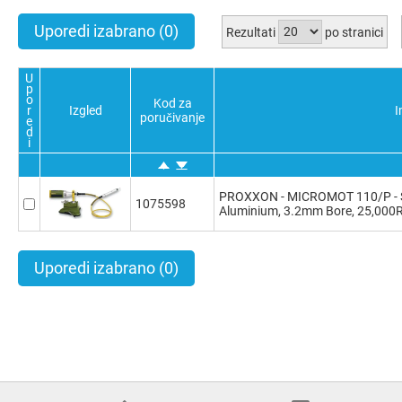
Uporedi izabrano
(0)
Rezultati
po stranici
U
p
o
Kod za
r
Izgled
I
poručivanje
e
d
i
PROXXON - MICROMOT 110/P - Sh
1075598
Aluminium, 3.2mm Bore, 25,000
Uporedi izabrano
(0)