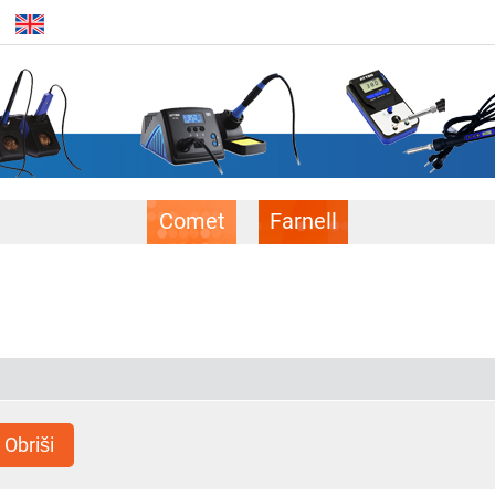
Comet
Farnell
Obriši