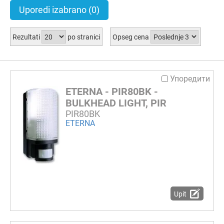
Uporedi izabrano
(0)
Rezultati
po stranici
Opseg cena
Упоредити
ETERNA - PIR80BK -
BULKHEAD LIGHT, PIR
PIR80BK
ETERNA
Upit