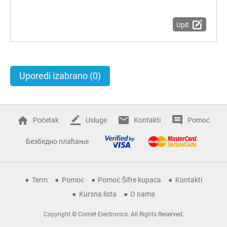
Upit
Uporedi izabrano
(0)
Početak
Usluge
Kontakti
Pomoć
Безбедно плаћање
Term
Pomoć
Pomoć Šifre kupaca
Kontakti
Kursna lista
O nama
Copyright © Comet Electronics. All Rights Reserved.