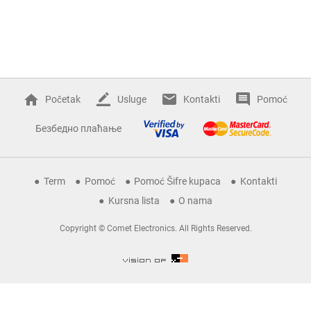
Početak
Usluge
Kontakti
Pomoć
Безбедно плаћање
Term
Pomoć
Pomoć Šifre kupaca
Kontakti
Kursna lista
O nama
Copyright © Comet Electronics. All Rights Reserved.