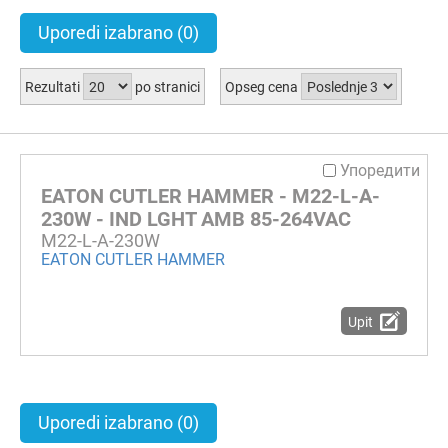
Uporedi izabrano
(0)
Rezultati
po stranici
Opseg cena
Упоредити
EATON CUTLER HAMMER - M22-L-A-
230W - IND LGHT AMB 85-264VAC
M22-L-A-230W
EATON CUTLER HAMMER
Upit
Uporedi izabrano
(0)