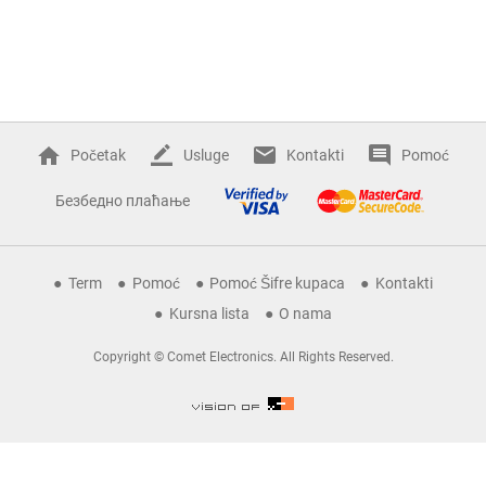
Početak
Usluge
Kontakti
Pomoć
Безбедно плаћање
Term
Pomoć
Pomoć Šifre kupaca
Kontakti
Kursna lista
O nama
Copyright © Comet Electronics. All Rights Reserved.