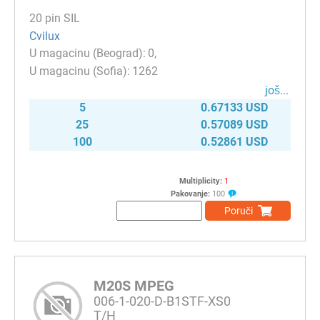
20 pin SIL
Cvilux
0
1262
јоš...
5
0.67133 USD
25
0.57089 USD
100
0.52861 USD
Multiplicity:
1
Pakovanje:
100
Poruči
M20S MPEG
006-1-020-D-B1STF-XS0
T/H