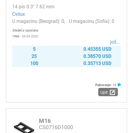
14 pin 0.3" 7.62 mm
Cvilux
0
0
Sledeća isporuka:
1966
- 04.09.2026
јоš...
5
0.45355 USD
25
0.38570 USD
100
0.35713 USD
Pakovanje:
34
Upit
M16
CS0716D1000