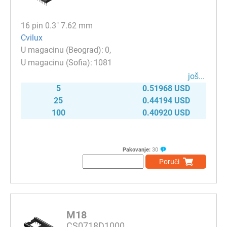
16 pin 0.3" 7.62 mm
Cvilux
0
1081
јоš...
5
0.51968 USD
25
0.44194 USD
100
0.40920 USD
Pakovanje:
30
Poruči
M18
CS0718D1000