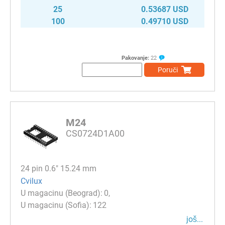
25
0.53687 USD
100
0.49710 USD
Pakovanje:
22
Poruči
M24
CS0724D1A00
24 pin 0.6" 15.24 mm
Cvilux
0
122
јоš...