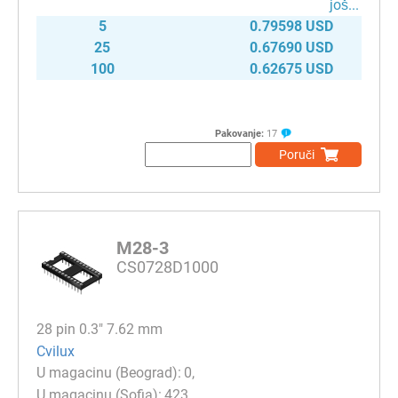
јоš...
5
0.79598 USD
25
0.67690 USD
100
0.62675 USD
Pakovanje:
17
Poruči
M28-3
CS0728D1000
28 pin 0.3" 7.62 mm
Cvilux
0
423