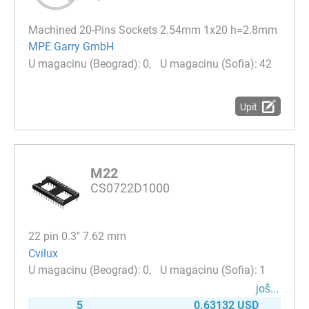
Machined 20-Pins Sockets 2.54mm 1x20 h=2.8mm
MPE Garry GmbH
0
42
Upit
M22
CS0722D1000
22 pin 0.3" 7.62 mm
Cvilux
0
1
јоš...
5
0.63132 USD