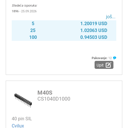
Sledeća isporuka:
1896
- 25.09.2026
јоš...
5
1.20019 USD
25
1.02063 USD
100
0.94503 USD
Pakovanje:
12
Upit
M40S
CS1040D1000
40 pin SIL
Cvilux