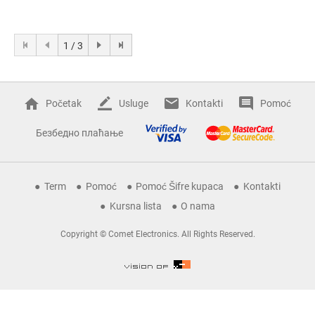
1 / 3
Početak
Usluge
Kontakti
Pomoć
Безбедно плаћање
Term
Pomoć
Pomoć Šifre kupaca
Kontakti
Kursna lista
O nama
Copyright © Comet Electronics. All Rights Reserved.