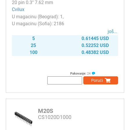
20 pin 0.3" 7.62 mm
Cvilux
1
2186
јоš...
5
0.61445 USD
25
0.52252 USD
100
0.48382 USD
Pakovanje:
24
Poruči
M20S
CS1020D1000