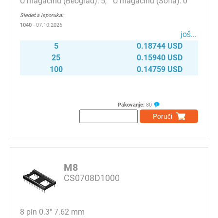
5
0
Sledeća isporuka:
1040
- 07.10.2026
јоš...
5
0.18744 USD
25
0.15940 USD
100
0.14759 USD
Pakovanje:
80
Poruči
M8
CS0708D1000
8 pin 0.3" 7.62 mm