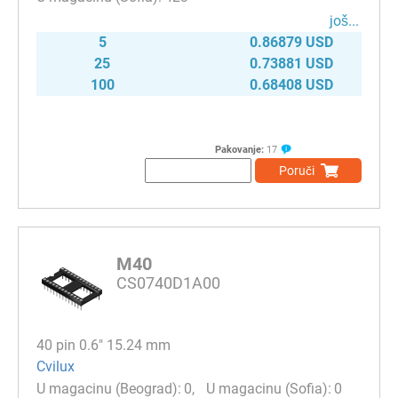
јоš...
5
0.86879 USD
25
0.73881 USD
100
0.68408 USD
Pakovanje:
17
Poruči
M40
CS0740D1A00
40 pin 0.6" 15.24 mm
Cvilux
0
0