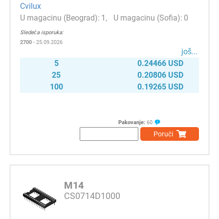
Cvilux
1
0
Sledeća isporuka:
2700
- 25.09.2026
јоš...
5
0.24466 USD
25
0.20806 USD
100
0.19265 USD
Pakovanje:
60
Poruči
M14
CS0714D1000