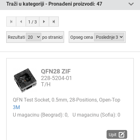
Traži u kategoriji - Pronađeni proizvodi:
47
1 / 3
Rezultati
po stranici
Opseg cena
QFN28 ZIF
228-5204-01
T/H
QFN Test Socket, 0.5mm, 28-Positions, Open-Top
3M
0
0
Upit