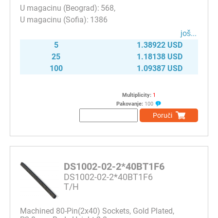
568
1386
јоš...
5
1.38922 USD
25
1.18138 USD
100
1.09387 USD
Multiplicity:
1
Pakovanje:
100
Poruči
DS1002-02-2*40BT1F6
DS1002-02-2*40BT1F6
T/H
Machined 80-Pin(2x40) Sockets, Gold Plated,