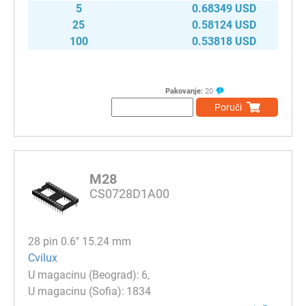
5
0.68349 USD
25
0.58124 USD
100
0.53818 USD
Pakovanje:
20
Poruči
M28
CS0728D1A00
28 pin 0.6" 15.24 mm
Cvilux
6
1834