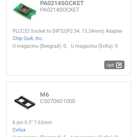
PA0214SOCKET
PA0214SOCKET
PLCC32 Socket to DIP32(P2.54, 15.24mm) Adapter
Chip Quik, Inc.
0
0
Upit
M6
CS0706D1000
6 pin 0.3" 7.62mm
Cvilux