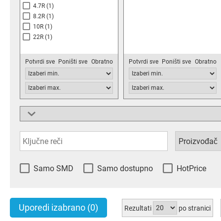
4.7R
(1)
8.2R
(1)
10R
(1)
22R
(1)
Potvrdi sve
Poništi sve
Obratno
Potvrdi sve
Poništi sve
Obratno
Mounting
TH
(6)
Samo SMD
Samo dostupno
HotPrice
Potvrdi sve
Poništi sve
Obratno
Uporedi izabrano
(0)
Rezultati
po stranici