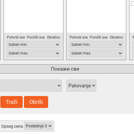
Potvrdi sve
Poništi sve
Obratno
Potvrdi sve
Poništi sve
Obratno
Покажи све
Traži
Obriši
Opseg cena