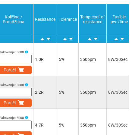
Količina /
Temp.coef.of
Fusible
Resistance
Tolerance
Porudžbina
resistance
pwr/time
Pakovanje:
5000
1.0R
5%
350ppm
8W/30Sec
Poruči
Pakovanje:
5000
2.2R
5%
350ppm
8W/30Sec
Poruči
Pakovanje:
5000
4.7R
5%
350ppm
8W/30Sec