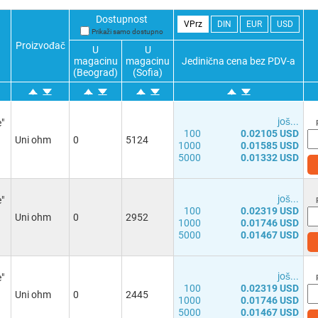
Dostupnost
VPrz
DIN
EUR
USD
Prikaži samo dostupno
Proizvođač
U
U
magacinu
magacinu
Jedinična cena bez PDV-a
(Beograd)
(Sofia)
јоš...
e"
100
0.02105 USD
Uni ohm
0
5124
1000
0.01585 USD
5000
0.01332 USD
јоš...
e"
100
0.02319 USD
Uni ohm
0
2952
1000
0.01746 USD
5000
0.01467 USD
јоš...
e"
100
0.02319 USD
Uni ohm
0
2445
1000
0.01746 USD
5000
0.01467 USD