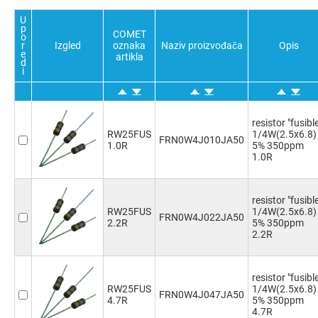
U
p
COMET
o
r
Izgled
oznaka
Naziv proizvođača
Opis
e
artikla
d
i
resistor "fusibl
RW25FUS
1/4W(2.5x6.8)
FRN0W4J010JA50
1.0R
5% 350ppm
1.0R
resistor "fusibl
RW25FUS
1/4W(2.5x6.8)
FRN0W4J022JA50
2.2R
5% 350ppm
2.2R
resistor "fusibl
RW25FUS
1/4W(2.5x6.8)
FRN0W4J047JA50
4.7R
5% 350ppm
4.7R