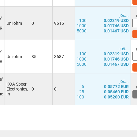
јоš...
e"
100
0.02319 USD
Uni ohm
0
9615
1000
0.01746 USD
0R
5000
0.01467 USD
јоš...
e"
100
0.02319 USD
Uni ohm
85
3687
1000
0.01746 USD
2R
5000
0.01467 USD
e"
јоš...
%
KOA Speer
5
0.05772 EUR
Electronics,
0
0
25
0.05460 EUR
me
In
100
0.05200 EUR