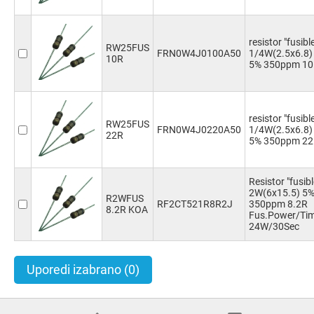
resistor "fusibl
RW25FUS
FRN0W4J0100A50
1/4W(2.5x6.8)
10R
5% 350ppm 1
resistor "fusibl
RW25FUS
FRN0W4J0220A50
1/4W(2.5x6.8)
22R
5% 350ppm 2
Resistor "fusibl
2W(6x15.5) 5
R2WFUS
RF2CT521R8R2J
350ppm 8.2R
8.2R KOA
Fus.Power/Ti
24W/30Sec
Uporedi izabrano
(0)