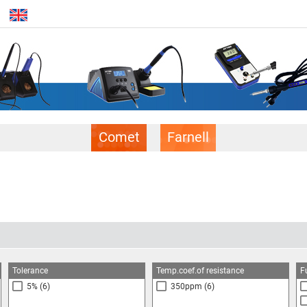
Comet
Farnell
Tolerance
Temp.coef.of resistance
F
5%
(6)
350ppm
(6)