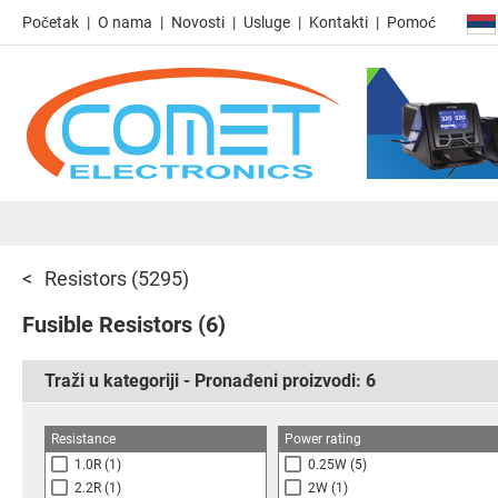
Početak
O nama
Novosti
Usluge
Kontakti
Pomoć
Resistors
(5295)
Fusible Resistors
(6)
Traži u kategoriji - Pronađeni proizvodi:
6
Resistance
Power rating
1.0R
(1)
0.25W
(5)
2.2R
(1)
2W
(1)