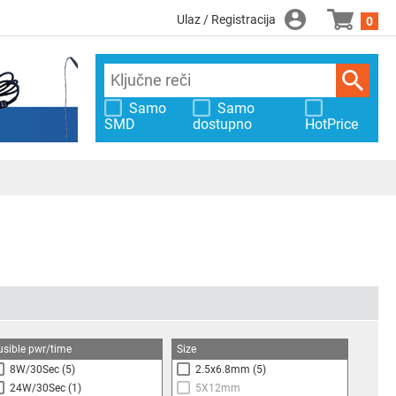
Ulaz / Registracija
0
Samo
Samo
SMD
dostupno
HotPrice
usible pwr/time
Size
8W/30Sec
(5)
2.5x6.8mm
(5)
24W/30Sec
(1)
5X12mm