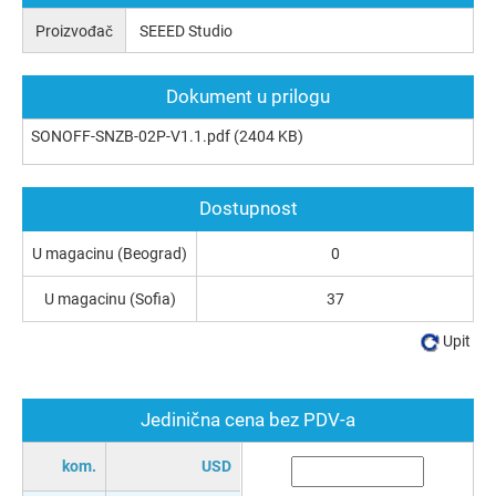
Proizvođač
SEEED Studio
Dokument u prilogu
SONOFF-SNZB-02P-V1.1.pdf
(2404 KB)
Dostupnost
U magacinu (Beograd)
0
U magacinu (Sofia)
37
Upit
Jedinična cena bez PDV-a
kom.
USD