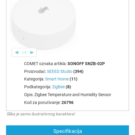
1/4
COMET oznaka artikla:
SONOFF SNZB-02P
Proizvođač:
SEEED Studio
(394)
Kategorija:
Smart Home
(11)
Podkategorija:
ZigBee
(8)
Opis:
Zigbee Temperature and Humidity Sensor
Kod za poručivanje:
26796
Slika je samo ilustrativnog karaktera!
Specifikacija