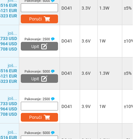
јоš...
Pakovanje:
5000
8516 EUR
DO41
3.3V
1.3W
±5%
6121 EUR
5323 EUR
Poruči
јоš...
2733 USD
Pakovanje:
2500
DO41
3.6V
1W
±10%
1964 USD
Upit
1708 USD
јоš...
8516 EUR
Pakovanje:
5000
DO41
3.6V
1.3W
±5%
6121 EUR
Upit
5323 EUR
јоš...
Pakovanje:
2500
2733 USD
DO41
3.9V
1W
±10%
1964 USD
1708 USD
Poruči
јоš...
Pakovanje:
5000
8516 EUR