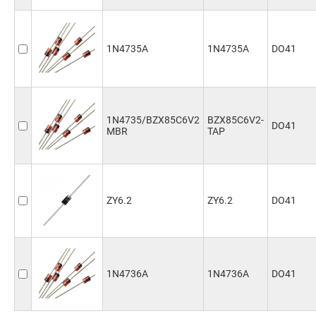
1N4735A
1N4735A
DO41
1N4735/BZX85C6V2
BZX85C6V2-
DO41
MBR
TAP
ZY6.2
ZY6.2
DO41
1N4736A
1N4736A
DO41