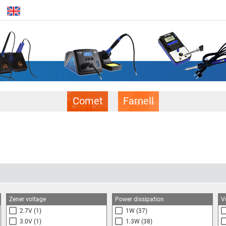
Comet
Farnell
Zener voltage
Power dissipation
V
2.7V
(1)
1W
(37)
3.0V
(1)
1.3W
(38)