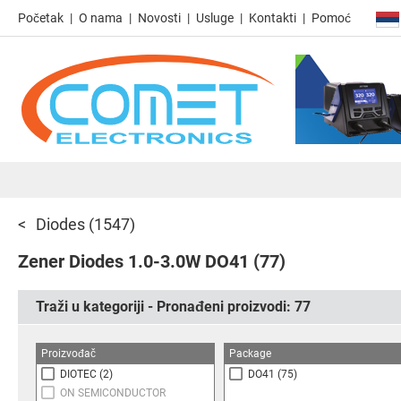
Početak
O nama
Novosti
Usluge
Kontakti
Pomoć
Diodes
(1547)
Zener Diodes 1.0-3.0W DO41
(77)
Traži u kategoriji - Pronađeni proizvodi:
77
Proizvođač
Package
DIOTEC
(2)
DO41
(75)
ON SEMICONDUCTOR