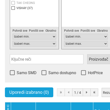
TAK CHEONG
VISHAY
(37)
Potvrdi sve
Poništi sve
Obratno
Potvrdi sve
Poništi sve
Obratno
Samo SMD
Samo dostupno
HotPrice
Uporedi izabrano
(0)
Rezu
1 / 4
U
p