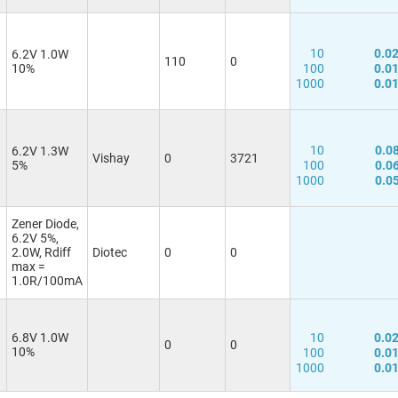
10
0.0
6.2V 1.0W
110
0
10%
100
0.0
1000
0.0
10
0.0
6.2V 1.3W
Vishay
0
3721
5%
100
0.0
1000
0.0
Zener Diode,
6.2V 5%,
2.0W, Rdiff
Diotec
0
0
max =
1.0R/100mA
6.8V 1.0W
10
0.0
0
0
10%
100
0.0
1000
0.0