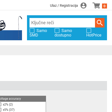
Ulaz / Registracija
0
Samo
Samo
SMD
dostupno
HotPrice
oltage accuracy
±2%
(2)
±5%
(37)