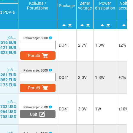
Količina /
Zener
Power
Voltag
Package
Porudžbina
voltage
dissipation
accura
ez PDV-a
јоš...
Pakovanje:
5000
8516 EUR
DO41
2.7V
1.3W
±2%
6121 EUR
5323 EUR
Poruči
јоš...
Pakovanje:
5000
8281 EUR
DO41
3.0V
1.3W
±2%
5952 EUR
5175 EUR
Poruči
јоš...
2733 USD
Pakovanje:
2500
DO41
3.3V
1W
±10%
1964 USD
Upit
1708 USD