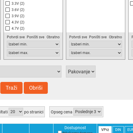
3.3V
(2)
3.6V
(2)
3.9V
(2)
4.3V
(2)
4.7V
(2)
5.1V
(2)
Potvrdi sve
Poništi sve
Obratno
Potvrdi sve
Poništi sve
Obratno
5.6V
(2)
6.2V
(3)
6.8V
(2)
7.5V
(2)
8.2V
(2)
9.1V
(2)
10V
(2)
11V
(2)
Traži
Obriši
12V
(2)
13V
(2)
15V
(3)
16V
(2)
ltati
po stranici
Opseg cena
18V
(2)
20V
(2)
Dostupnost
22V
(2)
VPrz
DIN
EU
Prikaži samo dostupno