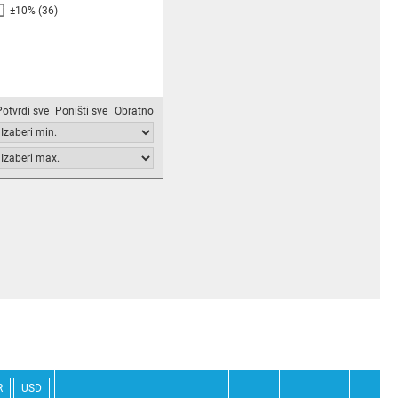
±10%
(36)
Potvrdi sve
Poništi sve
Obratno
R
USD