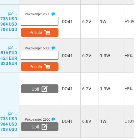
јоš...
Pakovanje:
2500
2733 USD
DO41
6.2V
1W
±10%
1964 USD
1708 USD
Poruči
јоš...
Pakovanje:
5000
8516 EUR
DO41
6.2V
1.3W
±5%
6121 EUR
5323 EUR
Poruči
DO41
6.2V
1.3W
±5%
Upit
јоš...
2733 USD
Pakovanje:
2500
DO41
6.8V
1W
±10%
1964 USD
Upit
1708 USD