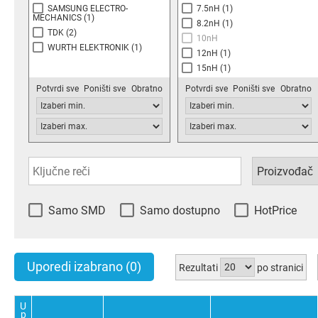
SAMSUNG ELECTRO-
7.5nH
(1)
MECHANICS
(1)
8.2nH
(1)
TDK
(2)
10nH
WURTH ELEKTRONIK
(1)
12nH
(1)
15nH
(1)
18nH
(1)
Potvrdi sve
Poništi sve
Obratno
Potvrdi sve
Poništi sve
Obratno
22nH
(1)
27nH
(1)
47nH
(1)
Samo SMD
Samo dostupno
HotPrice
Uporedi izabrano
(0)
Rezultati
po stranici
U
p