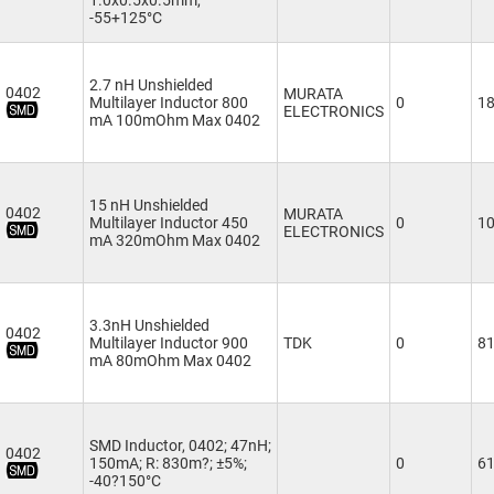
1.0x0.5x0.5mm,
-55+125°C
2.7 nH Unshielded
0402
MURATA
Multilayer Inductor 800
0
1
ELECTRONICS
mA 100mOhm Max 0402
15 nH Unshielded
0402
MURATA
Multilayer Inductor 450
0
1
ELECTRONICS
mA 320mOhm Max 0402
3.3nH Unshielded
0402
Multilayer Inductor 900
TDK
0
8
mA 80mOhm Max 0402
SMD Inductor, 0402; 47nH;
0402
150mA; R: 830m?; ±5%;
0
6
-40?150°C