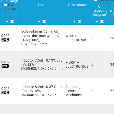
Pakovanje
Opis
Proizvođač
Prikaži
U
samo SMD
magacinu
m
(Beograd)
SMD Inductor, 27nH, 5%,
0402
0.298 Ohm max, 400mA,
WURTH
0
2
0402(1005),
ELEKTRONIK
1.0x0.55x0.5mm
Inductor 7.5nH, 0.13?, 570
0402
MURATA
mA, ±2%,
0
3
ELECTRONICS
SMD0402/1.0x0.6x0.5mm
Inductor 8.2nH, 0.37 Ohm,
Samsung
0402
300 mA, ±5%,
Electro-
0
7
SMD0402/1.0x0.5x0.5
Mechanics