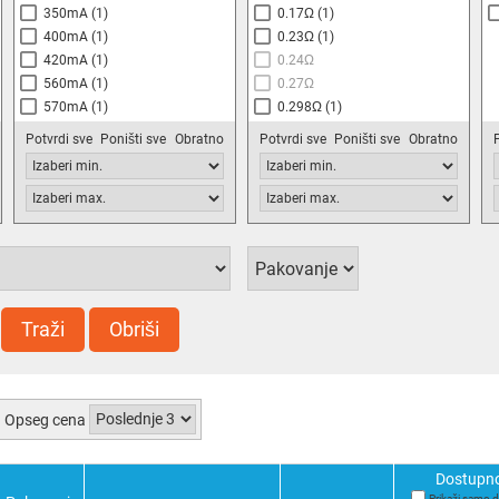
350mA
(1)
0.17Ω
(1)
400mA
(1)
0.23Ω
(1)
420mA
(1)
0.24Ω
560mA
(1)
0.27Ω
570mA
(1)
0.298Ω
(1)
640mA
(1)
0.37Ω
(1)
Potvrdi sve
Poništi sve
Obratno
Potvrdi sve
Poništi sve
Obratno
0.42Ω
0.7Ω
(1)
0.83Ω
(1)
Traži
Obriši
Opseg cena
Dostupn
Prikaži samo 