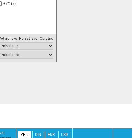
±5%
(7)
Potvrdi sve
Poništi sve
Obratno
ost
VPrz
DIN
EUR
USD
dostupno