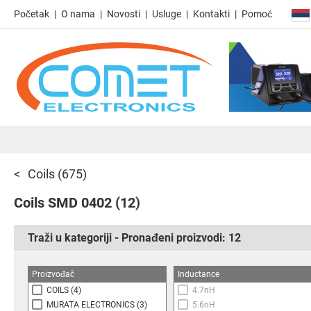
Početak
O nama
Novosti
Usluge
Kontakti
Pomoć
Coils
(675)
Coils SMD 0402
(12)
Traži u kategoriji - Pronađeni proizvodi:
12
Proizvođač
Inductance
COILS
(4)
4.7nH
MURATA ELECTRONICS
(3)
5.6nH