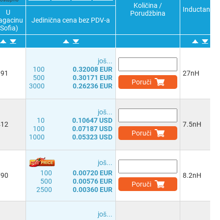
Količina /
Inductance
U
Porudžbina
agacinu
Jedinična cena bez PDV-a
(Sofia)
јоš...
100
0.32008 EUR
391
27nH
500
0.30171 EUR
Poruči
3000
0.26236 EUR
јоš...
10
0.10647 USD
412
7.5nH
100
0.07187 USD
Poruči
1000
0.05323 USD
јоš...
100
0.00720 EUR
790
8.2nH
500
0.00576 EUR
Poruči
2500
0.00360 EUR
јоš...