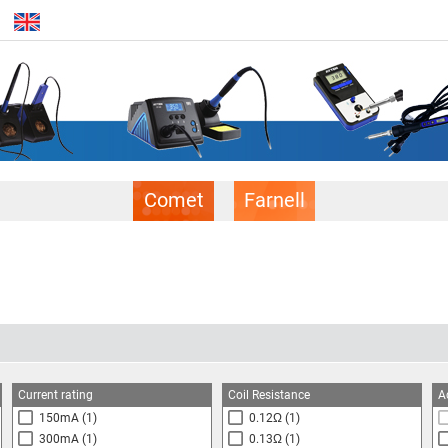
Comet
Farnell
Current rating
Coil Resistance
A
150mA
(1)
0.12Ω
(1)
300mA
(1)
0.13Ω
(1)