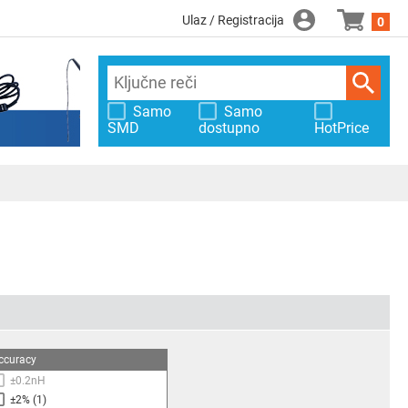
Ulaz / Registracija
0
Samo
Samo
SMD
dostupno
HotPrice
ccuracy
±0.2nH
±2%
(1)