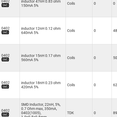
0402
inductor 47nH 0.83 ohm
Coils
0
0
150mA 5%
0402
inductor 12nH 0.12 ohm
Coils
0
4
640mA 5%
0402
inductor 15nH 0.17 ohm
Coils
0
5
560mA 5%
0402
inductor 18nH 0.23 ohm
Coils
0
6
420mA 5%
SMD Inductor, 22nH, 5%,
0.7 Ohm max, 350mA,
0402
0402(1005),
TDK
0
8