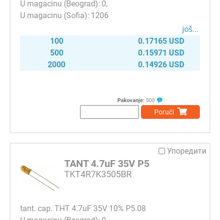
0
1206
јоš...
100
0.17165 USD
500
0.15971 USD
2000
0.14926 USD
Pakovanje:
500
Poruči
Упоредити
TANT 4.7uF 35V P5
TKT4R7K3505BR
tant. cap. THT 4.7uF 35V 10% P5.08