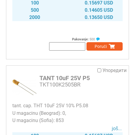
100
0.15697 USD
500
0.14605 USD
2000
0.13650 USD
Pakovanje:
500
Poruči
Упоредити
TANT 10uF 25V P5
TKT100K2505BR
tant. cap. THT 10uF 25V 10% P5.08
0
853
јоš...