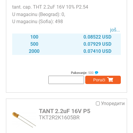
tant. cap. THT 2.2uF 16V 10% P2.54
0
498
јоš...
100
0.08522 USD
500
0.07929 USD
2000
0.07410 USD
Pakovanje:
500
Poruči
Упоредити
TANT 2.2uF 16V P5
TKT2R2K1605BR