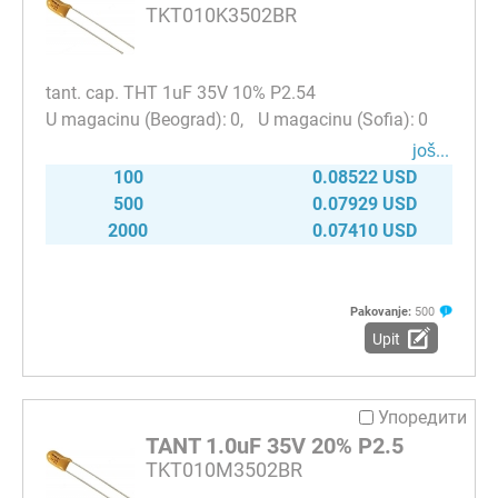
TKT010K3502BR
tant. cap. THT 1uF 35V 10% P2.54
0
0
јоš...
100
0.08522 USD
500
0.07929 USD
2000
0.07410 USD
Pakovanje:
500
Upit
Упоредити
TANT 1.0uF 35V 20% P2.5
TKT010M3502BR