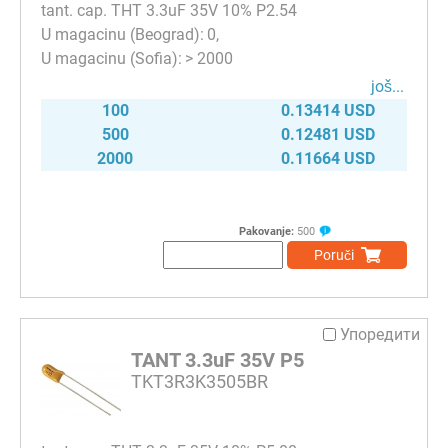
tant. cap. THT 3.3uF 35V 10% P2.54
0
> 2000
јоš...
100
0.13414 USD
500
0.12481 USD
2000
0.11664 USD
Pakovanje:
500
Poruči
Упоредити
TANT 3.3uF 35V P5
TKT3R3K3505BR