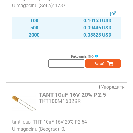
1737
јоš...
100
0.10153 USD
500
0.09446 USD
2000
0.08828 USD
Pakovanje:
500
Poruči
Упоредити
TANT 10uF 16V 20% P2.5
TKT100M1602BR
tant. cap. THT 10uF 16V 20% P2.54
0