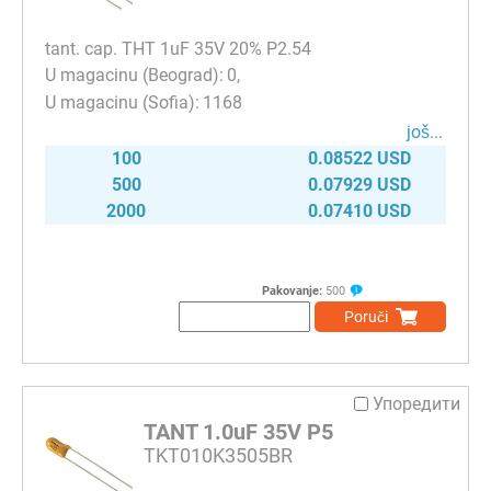
tant. cap. THT 1uF 35V 20% P2.54
0
1168
јоš...
100
0.08522 USD
500
0.07929 USD
2000
0.07410 USD
Pakovanje:
500
Poruči
Упоредити
TANT 1.0uF 35V P5
TKT010K3505BR