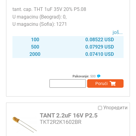
tant. cap. THT 1uF 35V 20% P5.08
0
1271
јоš...
100
0.08522 USD
500
0.07929 USD
2000
0.07410 USD
Pakovanje:
500
Poruči
Упоредити
TANT 2.2uF 16V P2.5
TKT2R2K1602BR