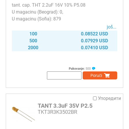
tant. cap. THT 2.2uF 16V 10% P5.08
0
879
јоš...
100
0.08522 USD
500
0.07929 USD
2000
0.07410 USD
Pakovanje:
500
Poruči
Упоредити
TANT 3.3uF 35V P2.5
TKT3R3K3502BR