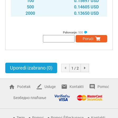
100
0.15697 USD
500
0.14605 USD
2000
0.13650 USD
Pakovanje:
500
Poruči
Uporedi izabrano
(0)
1 / 2
Početak
Usluge
Kontakti
Pomoć
Безбедно плаћање
Term
Pomoć
Pomoć Šifre kupaca
Kontakti