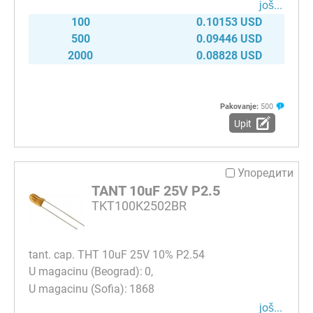
јоš...
100
0.10153 USD
500
0.09446 USD
2000
0.08828 USD
Pakovanje:
500
Upit
Упоредити
TANT 10uF 25V P2.5
TKT100K2502BR
tant. cap. THT 10uF 25V 10% P2.54
0
1868
јоš...