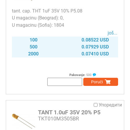
tant. cap. THT 1uF 35V 10% P5.08
0
1804
јоš...
100
0.08522 USD
500
0.07929 USD
2000
0.07410 USD
Pakovanje:
500
Poruči
Упоредити
TANT 1.0uF 35V 20% P5
TKT010M3505BR