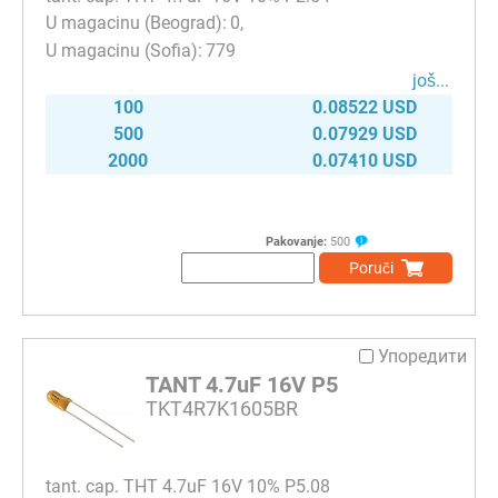
0
779
јоš...
100
0.08522 USD
500
0.07929 USD
2000
0.07410 USD
Pakovanje:
500
Poruči
Упоредити
TANT 4.7uF 16V P5
TKT4R7K1605BR
tant. cap. THT 4.7uF 16V 10% P5.08