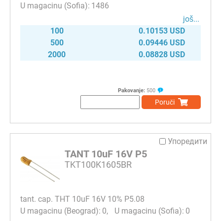
1486
јоš...
100
0.10153 USD
500
0.09446 USD
2000
0.08828 USD
Pakovanje:
500
Poruči
Упоредити
TANT 10uF 16V P5
TKT100K1605BR
tant. cap. THT 10uF 16V 10% P5.08
0
0