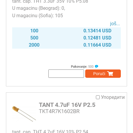
tant. cap. THT 3.3uF 35V 10% P5.08
0
105
јоš...
100
0.13414 USD
500
0.12481 USD
2000
0.11664 USD
Pakovanje:
500
Poruči
Упоредити
TANT 4.7uF 16V P2.5
TKT4R7K1602BR
tant. cap. THT 4.7uF 16V 10% P2.54