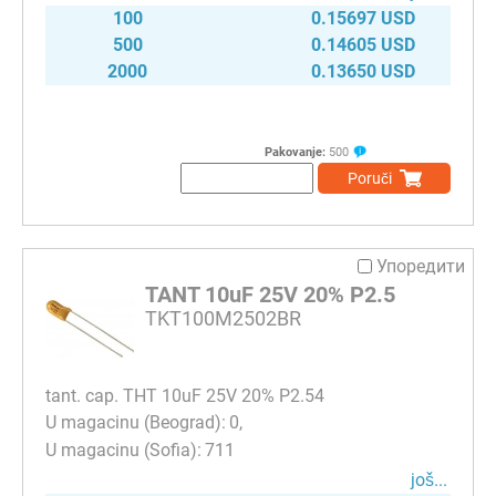
100
0.15697 USD
500
0.14605 USD
2000
0.13650 USD
Pakovanje:
500
Poruči
Упоредити
TANT 10uF 25V 20% P2.5
TKT100M2502BR
tant. cap. THT 10uF 25V 20% P2.54
0
711
јоš...