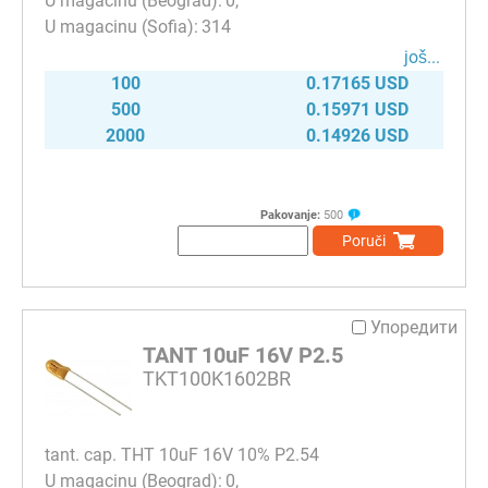
0
314
јоš...
100
0.17165 USD
500
0.15971 USD
2000
0.14926 USD
Pakovanje:
500
Poruči
Упоредити
TANT 10uF 16V P2.5
TKT100K1602BR
tant. cap. THT 10uF 16V 10% P2.54
0