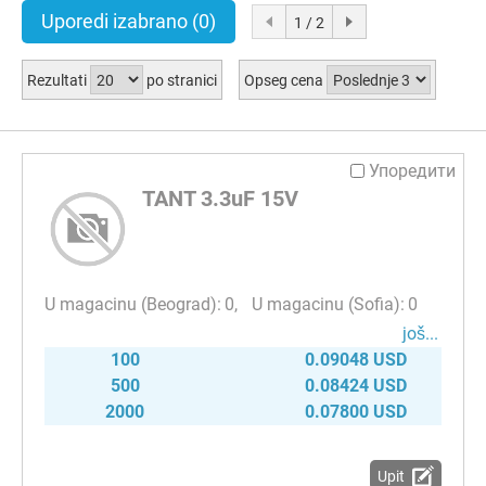
Uporedi izabrano
(0)
1 / 2
Rezultati
po stranici
Opseg cena
Упоредити
TANT 3.3uF 15V
0
0
јоš...
100
0.09048 USD
500
0.08424 USD
2000
0.07800 USD
Upit