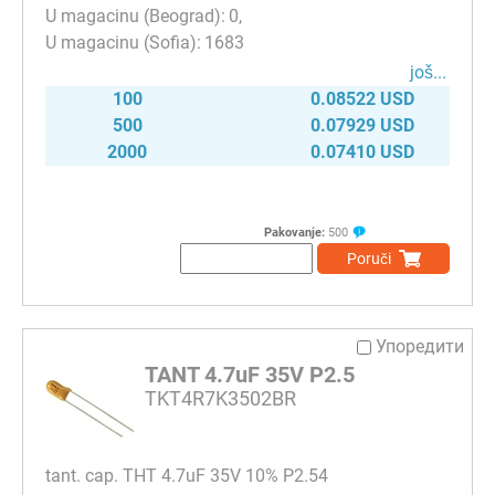
0
1683
јоš...
100
0.08522 USD
500
0.07929 USD
2000
0.07410 USD
Pakovanje:
500
Poruči
Упоредити
TANT 4.7uF 35V P2.5
TKT4R7K3502BR
tant. cap. THT 4.7uF 35V 10% P2.54