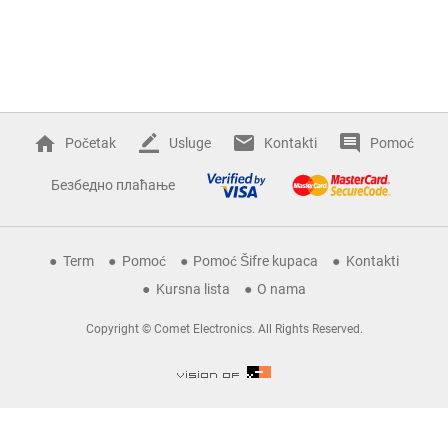
Početak
Usluge
Kontakti
Pomoć
Безбедно плаћање
Term
Pomoć
Pomoć Šifre kupaca
Kontakti
Kursna lista
O nama
Copyright © Comet Electronics. All Rights Reserved.