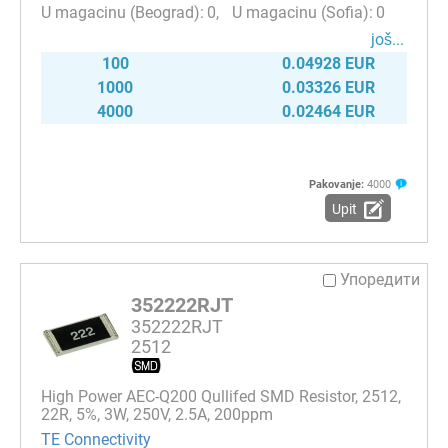
0
0
јоš...
100
0.04928 EUR
1000
0.03326 EUR
4000
0.02464 EUR
Pakovanje:
4000
Upit
Упоредити
352222RJT
352222RJT
2512
High Power AEC-Q200 Qullifed SMD Resistor, 2512,
22R, 5%, 3W, 250V, 2.5A, 200ppm
TE Connectivity