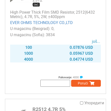
High Power Thick Film SMD Resistor, 2512(6432
Metric), 4.7R, 5%, 2W, ±400ppm
EVER OHMS TECHNOLOGY CO.,LTD
0
3834
јоš...
100
0.07876 USD
1000
0.05967 USD
4000
0.04774 USD
Pakovanje:
4000
Poruči
Упоредити
R2512 4.7R 5%