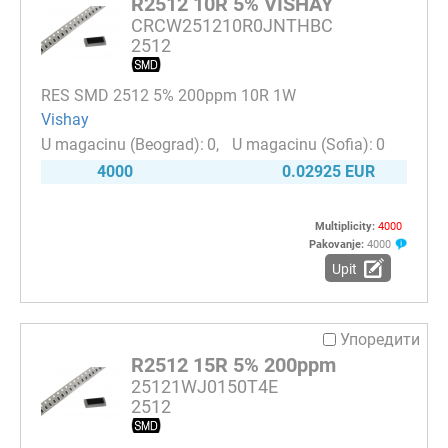
R2512 10R 5% VISHAY
CRCW251210R0JNTHBC
2512
RES SMD 2512 5% 200ppm 10R 1W
Vishay
0
0
4000
0.02925 EUR
Multiplicity:
4000
Pakovanje:
4000
Upit
Упоредити
R2512 15R 5% 200ppm
25121WJ0150T4E
2512