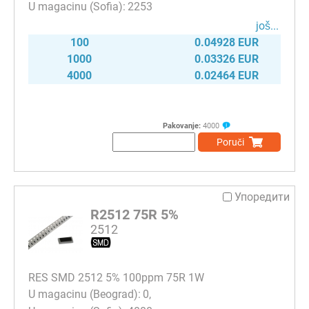
2253
јоš...
100
0.04928 EUR
1000
0.03326 EUR
4000
0.02464 EUR
Pakovanje:
4000
Poruči
Упоредити
R2512 75R 5%
2512
RES SMD 2512 5% 100ppm 75R 1W
0