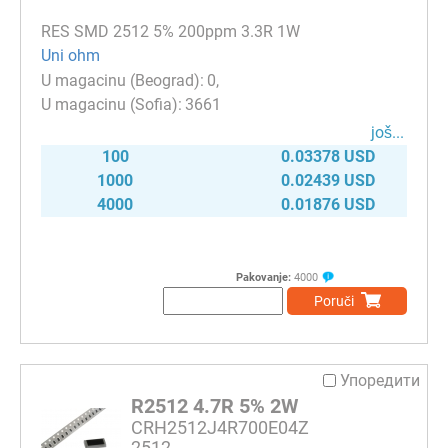
RES SMD 2512 5% 200ppm 3.3R 1W
Uni ohm
0
3661
јоš...
100
0.03378 USD
1000
0.02439 USD
4000
0.01876 USD
Pakovanje:
4000
Poruči
Упоредити
R2512 4.7R 5% 2W
CRH2512J4R700E04Z
2512