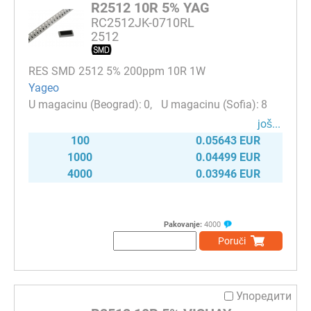
R2512 10R 5% YAG
RC2512JK-0710RL
2512
RES SMD 2512 5% 200ppm 10R 1W
Yageo
0
8
јоš...
100
0.05643 EUR
1000
0.04499 EUR
4000
0.03946 EUR
Pakovanje:
4000
Poruči
Упоредити