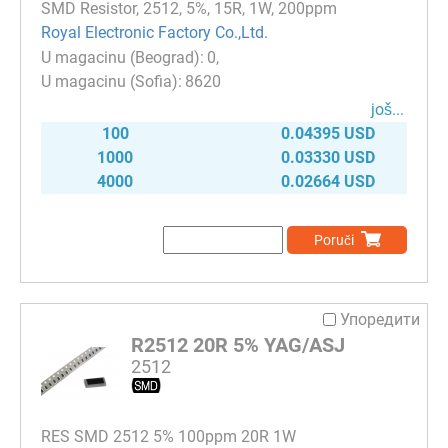
SMD Resistor, 2512, 5%, 15R, 1W, 200ppm
Royal Electronic Factory Co.,Ltd.
0
8620
јоš...
100
0.04395 USD
1000
0.03330 USD
4000
0.02664 USD
Poruči
Упоредити
R2512 20R 5% YAG/ASJ
2512
RES SMD 2512 5% 100ppm 20R 1W