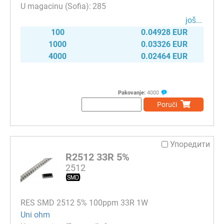
285
јоš...
100
0.04928 EUR
1000
0.03326 EUR
4000
0.02464 EUR
Pakovanje:
4000
Poruči
Упоредити
R2512 33R 5%
2512
RES SMD 2512 5% 100ppm 33R 1W
Uni ohm