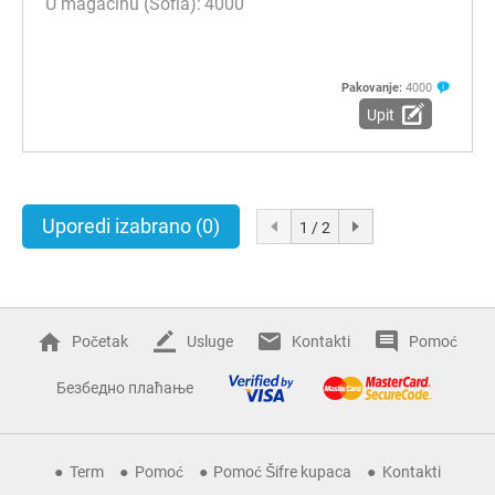
4000
Pakovanje:
4000
Upit
Uporedi izabrano
(0)
1 / 2
Početak
Usluge
Kontakti
Pomoć
Безбедно плаћање
Term
Pomoć
Pomoć Šifre kupaca
Kontakti