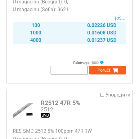
0
3621
јоš...
100
0.02226 USD
1000
0.01608 USD
4000
0.01237 USD
Pakovanje:
4000
Poruči
Упоредити
R2512 47R 5%
2512
RES SMD 2512 5% 100ppm 47R 1W
0