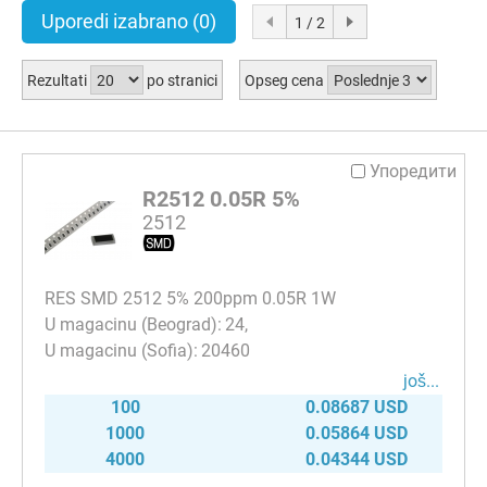
Uporedi izabrano
(0)
1 / 2
Rezultati
po stranici
Opseg cena
Упоредити
R2512 0.05R 5%
2512
RES SMD 2512 5% 200ppm 0.05R 1W
24
20460
јоš...
100
0.08687 USD
1000
0.05864 USD
4000
0.04344 USD