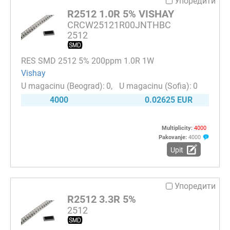
Упоредити
R2512 1.0R 5% VISHAY
CRCW25121R00JNTHBC
2512
RES SMD 2512 5% 200ppm 1.0R 1W
Vishay
0
0
4000
0.02625 EUR
Multiplicity:
4000
Pakovanje:
4000
Upit
Упоредити
R2512 3.3R 5%
2512