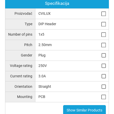
Specifikacija
Proizvođač
CVILUX
Type
DIP Header
Number of pins
1x5
Pitch
2.50mm
Gender
Plug
Voltage rating
250V
Current rating
3.0A
Orientation
Straight
Mounting
PCB
Show Similar Products