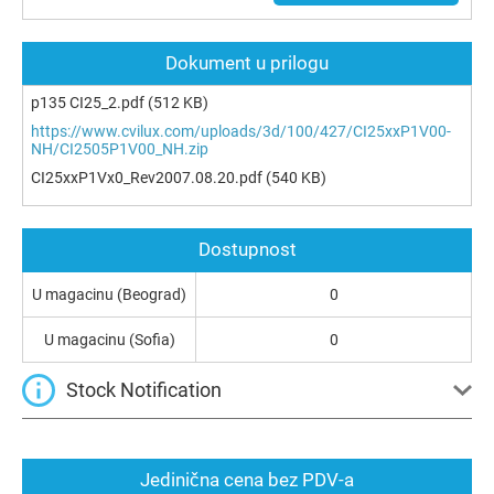
Dokument u prilogu
p135 CI25_2.pdf
(512 KB)
https://www.cvilux.com/uploads/3d/100/427/CI25xxP1V00-
NH/CI2505P1V00_NH.zip
CI25xxP1Vx0_Rev2007.08.20.pdf
(540 KB)
Dostupnost
U magacinu (Beograd)
0
U magacinu (Sofia)
0
Stock Notification
Jedinična cena bez PDV-a