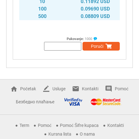
10
0.11892 USD
100
0.09690 USD
500
0.08809 USD
Pakovanje:
1000
Poruči
Početak
Usluge
Kontakti
Pomoć
Безбедно плаћање
Term
Pomoć
Pomoć Šifre kupaca
Kontakti
Kursna lista
O nama