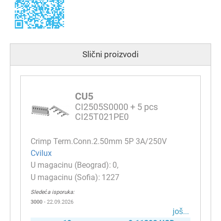
Slični proizvodi
CU5
CI2505S0000 + 5 pcs
CI25T021PE0
Crimp Term.Conn.2.50mm 5P 3A/250V
Cvilux
0
1227
Sledeća isporuka:
3000
- 22.09.2026
јоš...