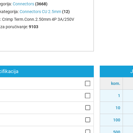
gorija:
Connectors
(3668)
ategorija:
Connectors CU 2.5mm
(12)
:
Crimp Term.Conn.2.50mm 4P 3A/250V
za poručivanje:
9103
ifikacija
J
kom.
1
10
100
500