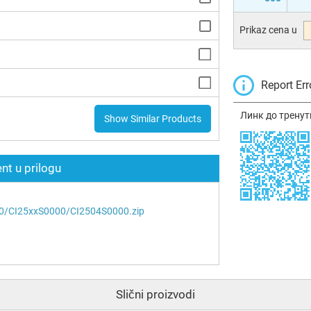
Prikaz cena u
Report Err
Линк до тренут
Show Similar Products
t u prilogu
40/CI25xxS0000/CI2504S0000.zip
Slični proizvodi