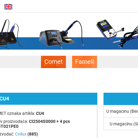
Comet
Farnell
CU4
U magacinu (Be
ET oznaka artikla:
CU4
v proizvođača:
CI2504S0000 + 4 pcs
U magacinu (S
5T021PE0
izvođač:
Cvilux
(885)