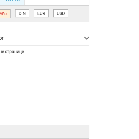
DIN
EUR
USD
VPrz
or
не странице