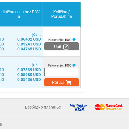
edinična cena bez PDV-
Količina /
a
Porudžbina
јоš...
10
0.06432 USD
Pakovanje:
1000
00
0.05241 USD
Upit
00
0.04765 USD
јоš...
Pakovanje:
1000
10
0.07339 USD
00
0.05980 USD
00
0.05436 USD
Poruči
Безбедно плаћање
a