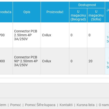
Dostupnost
J
U
U
zvođača
Opis
Proizvođač
magacinu
magacinu
(Beograd)
(Sofia)
Connector PCB
V00
2.50mm 4P
Cvilux
0
0
1
3A/250V
5
Connector PCB
H00
90^ 2.50mm 4P
Cvilux
0
20
1
3A/250V
5
Term
Pomoć
Pomoć Šifre kupaca
Kontakti
Kursna lista
O nam