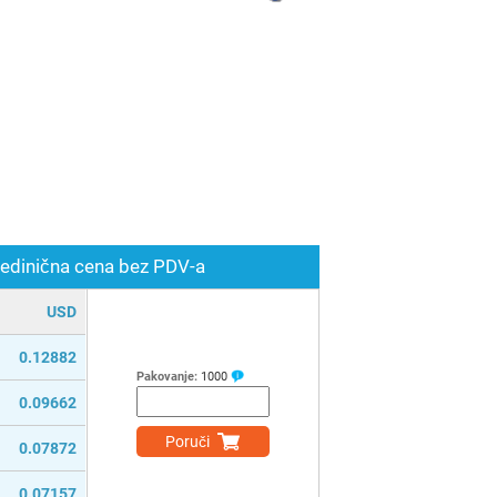
edinična cena bez PDV-a
USD
0.12882
Pakovanje:
1000
0.09662
Poruči
0.07872
0.07157