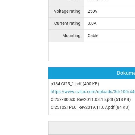
Voltage rating
250V
Current rating
3.0A
Mounting
Cable
Dokumen
p134 CI25_1.pdf
(400 KB)
https://www.cvilux.com/uploads/3d/100/4
CI25xxS00x0_Rev2011.03.15.pdf
(518 KB)
CI25T021PE0_Rev2019.11.07.pdf
(84 KB)