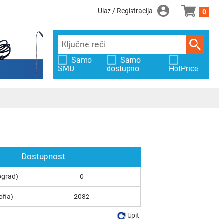
Ulaz / Registracija
0
Samo
Samo
SMD
dostupno
HotPrice
Dostupnost
ograd)
0
ofia)
2082
Upit