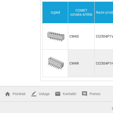
COMET
Izgled
Naziv proi
oznaka artikla
CW4S
CI2504P1
CW4R
CI2504P1
Početak
Usluge
Kontakti
Pomoć