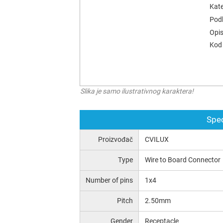
Kate
Podk
Opis
Kod 
Slika je samo ilustrativnog karaktera!
Spec
Proizvođač
CVILUX
Type
Wire to Board Connector
Number of pins
1x4
Pitch
2.50mm
Gender
Receptacle