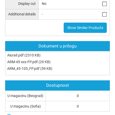
Display cut
No
Additional details
-
Show Similar Products
Dokument u prilogu
Alurail.pdf
(2310 KB)
ARM-45-xxx-FP.pdf
(29 KB)
ARM_45-105_FP.pdf
(59 KB)
Dostupnost
U magacinu (Beograd)
0
U magacinu (Sofia)
0