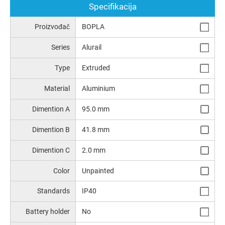
Specifikacija
Proizvođač
BOPLA
Series
Alurail
Type
Extruded
Material
Aluminium
Dimention A
95.0 mm
Dimention B
41.8 mm
Dimention C
2.0 mm
Color
Unpainted
Standards
IP40
Battery holder
No