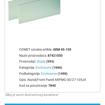
COMET oznaka artikla:
ARM 45-105
Naziv proizvođača:
87421050
Proizvođač:
Bopla
(593)
Kategorija:
Enclosures
(1666)
Podkategorija:
Enclosures
(1490)
Opis:
Alurail;Front Panel ARPMG 00/27-105;Al
Kod za poručivanje:
7840
Slika je samo ilustrativnog karaktera!