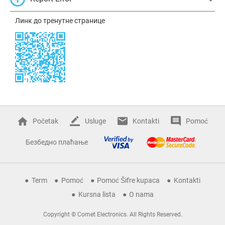
Линк до тренутне странице
Početak
Usluge
Kontakti
Pomoć
Безбедно плаћање
Term
Pomoć
Pomoć Šifre kupaca
Kontakti
Kursna lista
O nama
Copyright © Comet Electronics. All Rights Reserved.