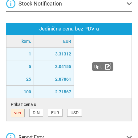
Stock Notification
Jedinična cena bez PDV-a
kom.
EUR
1
3.31312
5
3.04155
Upit
25
2.87861
100
2.71567
Prikaz cena u
DIN
EUR
USD
VPrz
Report Error