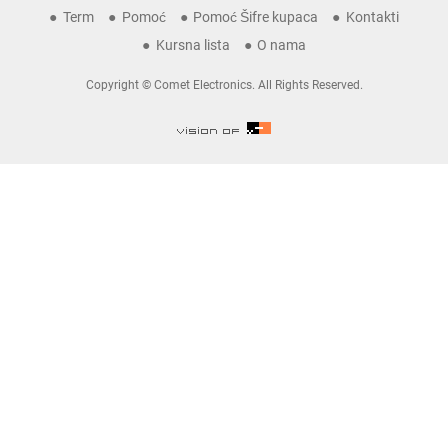
Term
Pomoć
Pomoć Šifre kupaca
Kontakti
Kursna lista
O nama
Copyright © Comet Electronics. All Rights Reserved.