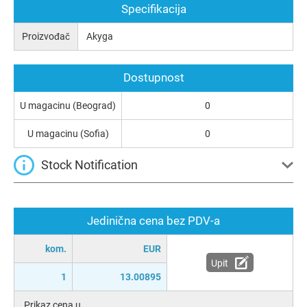
Specifikacija
Proizvođač
Akyga
Dostupnost
U magacinu (Beograd)
0
U magacinu (Sofia)
0
Stock Notification
Jedinična cena bez PDV-a
kom.
EUR
Upit
1
13.00895
Prikaz cena u