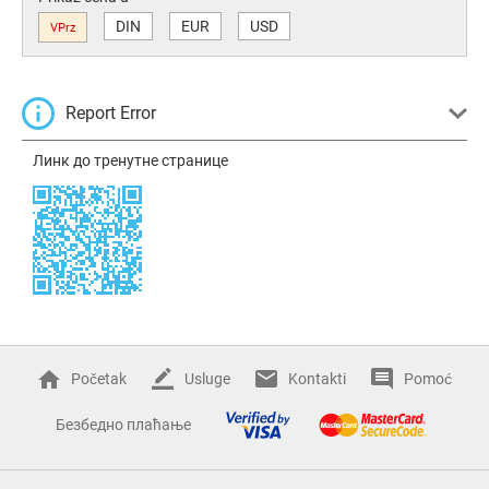
DIN
EUR
USD
VPrz
Report Error
Линк до тренутне странице
Početak
Usluge
Kontakti
Pomoć
Безбедно плаћање