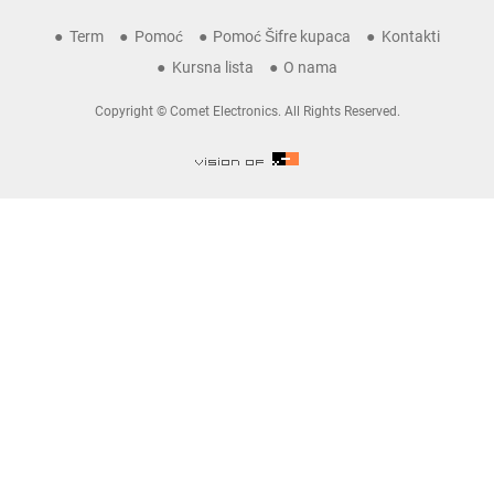
Term
Pomoć
Pomoć Šifre kupaca
Kontakti
Kursna lista
O nama
Copyright © Comet Electronics. All Rights Reserved.