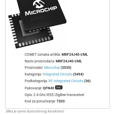
COMET oznaka artikla:
MRF24J40-I/ML
Naziv proizvođača:
MRF24J40-I/ML
Proizvođač:
Microchip
(3535)
Kategorija:
Integrated Circuits
(5494)
Podkategorija:
RF Integrated Circuits
(36)
Pakovanje:
QFN40
Opis:
2.4 Ghz IEEE/ZigBee transceiver
Kod za poručivanje:
7203
Slika je samo ilustrativnog karaktera!