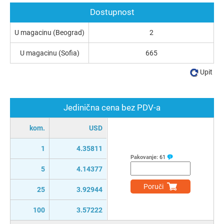
Dostupnost
U magacinu (Beograd)
2
U magacinu (Sofia)
665
Upit
Jedinična cena bez PDV-a
kom.
USD
1
4.35811
Pakovanje:
61
5
4.14377
Poruči
25
3.92944
100
3.57222