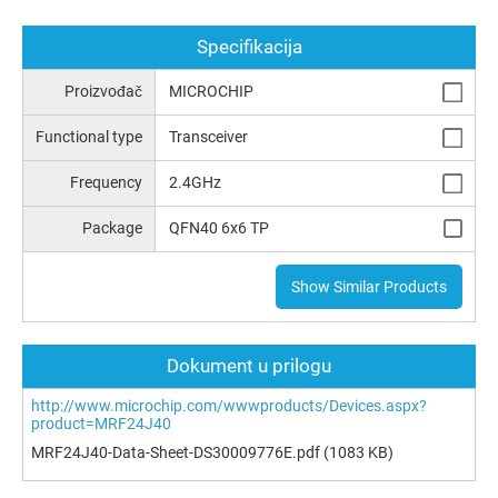
Specifikacija
Proizvođač
MICROCHIP
Functional type
Transceiver
Frequency
2.4GHz
Package
QFN40 6x6 TP
Show Similar Products
Dokument u prilogu
http://www.microchip.com/wwwproducts/Devices.aspx?
product=MRF24J40
MRF24J40-Data-Sheet-DS30009776E.pdf
(1083 KB)