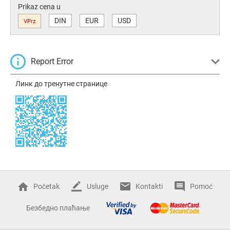
Prikaz cena u
DIN
EUR
USD
VPrz
Report Error
Линк до тренутне странице
Početak
Usluge
Kontakti
Pomoć
Безбедно плаћање