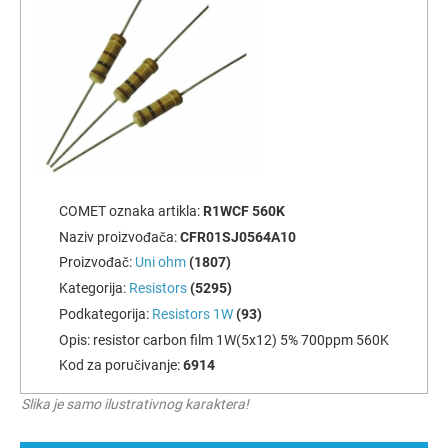
COMET oznaka artikla:
R1WCF 560K
Naziv proizvođača:
CFR01SJ0564A10
Proizvođač:
Uni ohm
(1807)
Kategorija:
Resistors
(5295)
Podkategorija:
Resistors 1W
(93)
Opis:
resistor carbon film 1W(5x12) 5% 700ppm 560K
Kod za poručivanje:
6914
Slika je samo ilustrativnog karaktera!