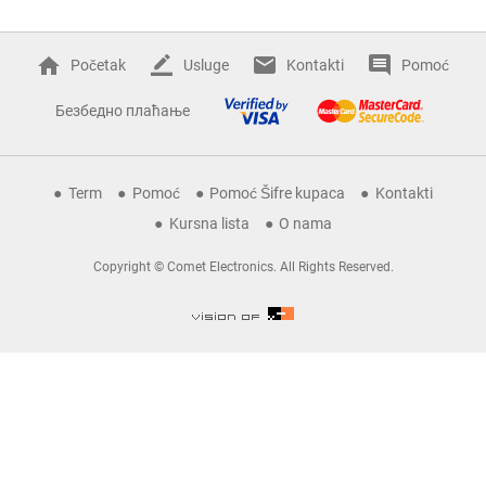
Početak
Usluge
Kontakti
Pomoć
Безбедно плаћање
Term
Pomoć
Pomoć Šifre kupaca
Kontakti
Kursna lista
O nama
Copyright © Comet Electronics. All Rights Reserved.