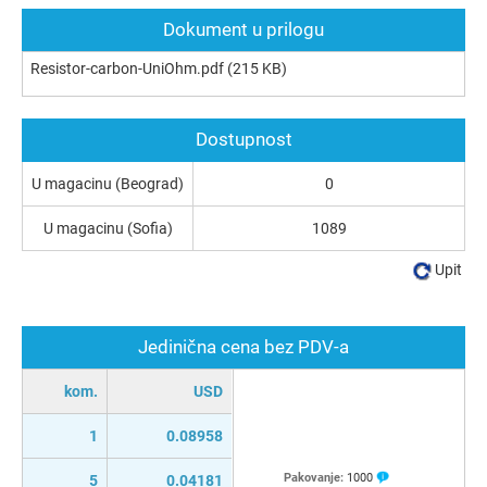
Dokument u prilogu
Resistor-carbon-UniOhm.pdf
(215 KB)
Dostupnost
U magacinu (Beograd)
0
U magacinu (Sofia)
1089
Upit
Jedinična cena bez PDV-a
kom.
USD
1
0.08958
Pakovanje:
1000
5
0.04181