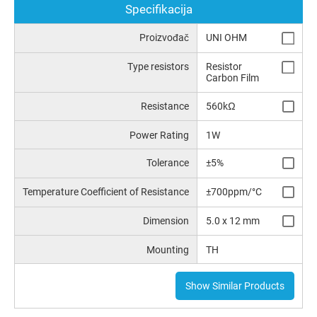
Specifikacija
Proizvođač
UNI OHM
Type resistors
Resistor
Carbon Film
Resistance
560kΩ
Power Rating
1W
Tolerance
±5%
Temperature Coefficient of Resistance
±700ppm/°C
Dimension
5.0 x 12 mm
Mounting
TH
Show Similar Products