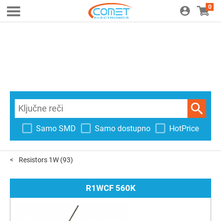
0
Samo SMD
Samo dostupno
HotPrice
Resistors 1W
(93)
R1WCF 560K