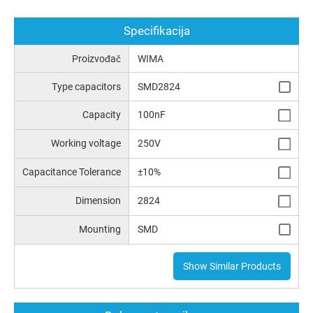
Specifikacija
Proizvođač
WIMA
Type capacitors
SMD2824
Capacity
100nF
Working voltage
250V
Capacitance Tolerance
±10%
Dimension
2824
Mounting
SMD
Show Similar Products