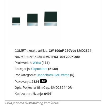
COMET oznaka artikla:
CW 100nF 250Vdc SMD2824
Naziv proizvođača:
SMDTF03100T200KQ00
Proizvođač:
Wima
(131)
Kategorija:
Capacitors
(2130)
Podkategorija:
Capacitors SMD Wima
(5)
Pakovanje:
2824
Opis:
Polyester film Cap. SMD2824 10%
Kod za poručivanje:
6495
Slika je samo ilustrativnog karaktera!