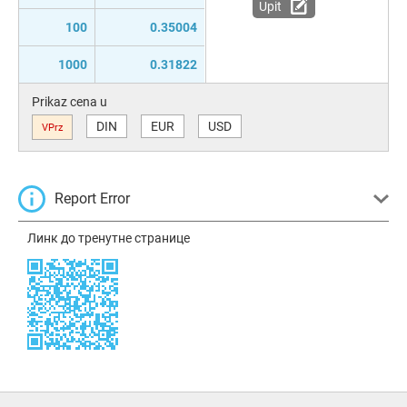
Upit
100
0.35004
1000
0.31822
Prikaz cena u
DIN
EUR
USD
VPrz
Report Error
Линк до тренутне странице