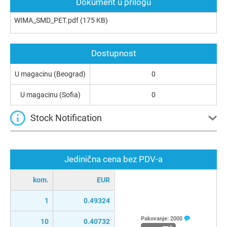
Dokument u prilogu
WIMA_SMD_PET.pdf
(175 KB)
Dostupnost
U magacinu (Beograd)
0
U magacinu (Sofia)
0
Stock Notification
Jedinična cena bez PDV-a
kom.
EUR
1
0.49324
Pakovanje:
2000
10
0.40732