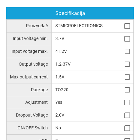
Specifikacija
Proizvođač
STMICROELECTRONICS
Input voltage min.
3.7V
Input voltage max.
41.2V
Output voltage
1.2-37V
Max.output current
1.5A
Package
TO220
Аdjustment
Yes
Dropout Voltage
2.0V
ON/OFF Switch
No