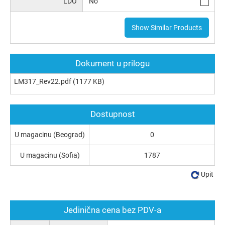
LDO
No
Show Similar Products
Dokument u prilogu
LM317_Rev22.pdf
(1177 KB)
Dostupnost
U magacinu (Beograd)
0
U magacinu (Sofia)
1787
Upit
Jedinična cena bez PDV-a