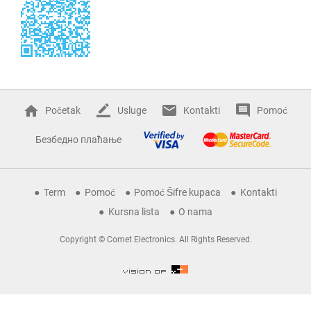
Početak
Usluge
Kontakti
Pomoć
Безбедно плаћање
Term
Pomoć
Pomoć Šifre kupaca
Kontakti
Kursna lista
O nama
Copyright © Comet Electronics. All Rights Reserved.