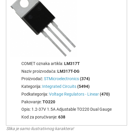
COMET oznaka artikla:
LM317T
Naziv proizvođača:
LM317T-DG
Proizvođač:
STMicroelectronics
(374)
Kategorija:
Integrated Circuits
(5494)
Podkategorija:
Voltage Regulators - Linear
(470)
Pakovanje:
TO220
Opis:
1.2-37V 1.5A Adjustable TO220 Dual Gauge
Kod za poručivanje:
638
Slika je samo ilustrativnog karaktera!