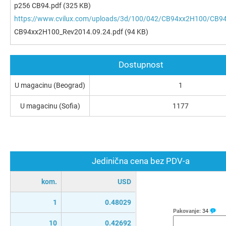
p256 CB94.pdf
(325 KB)
https://www.cvilux.com/uploads/3d/100/042/CB94xx2H100/CB9
CB94xx2H100_Rev2014.09.24.pdf
(94 KB)
Dostupnost
U magacinu (Beograd)
1
U magacinu (Sofia)
1177
Jedinična cena bez PDV-a
kom.
USD
1
0.48029
Pakovanje:
34
10
0.42692