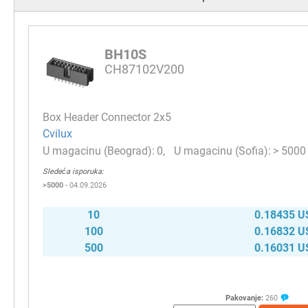
BH10S
CH87102V200
Box Header Connector 2х5
Cvilux
0
> 5000
Sledeća isporuka:
>5000
- 04.09.2026
10
0.18435 U
100
0.16832 U
500
0.16031 U
Pakovanje:
260