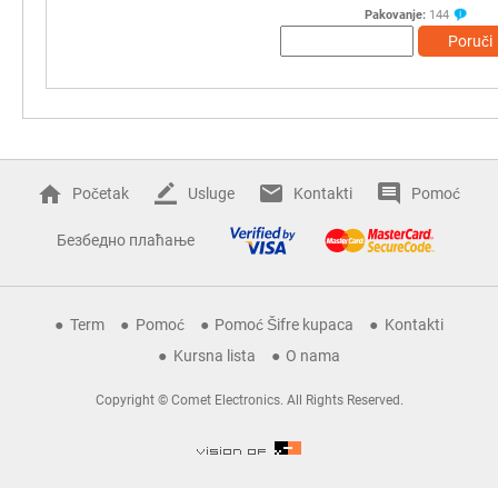
Pakovanje:
144
Poruči
Početak
Usluge
Kontakti
Pomoć
Безбедно плаћање
Term
Pomoć
Pomoć Šifre kupaca
Kontakti
Kursna lista
O nama
Copyright © Comet Electronics. All Rights Reserved.