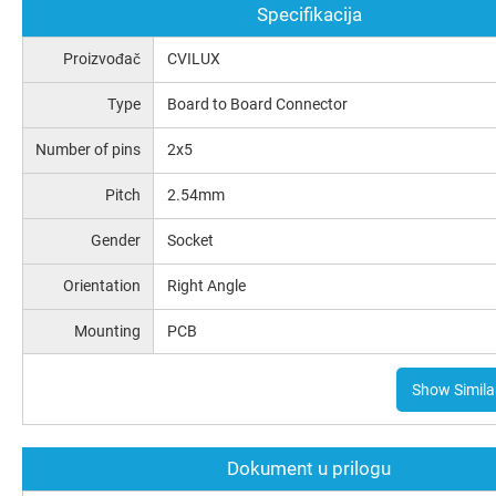
Specifikacija
Proizvođač
CVILUX
Type
Board to Board Connector
Number of pins
2x5
Pitch
2.54mm
Gender
Socket
Orientation
Right Angle
Mounting
PCB
Show Simila
Dokument u prilogu