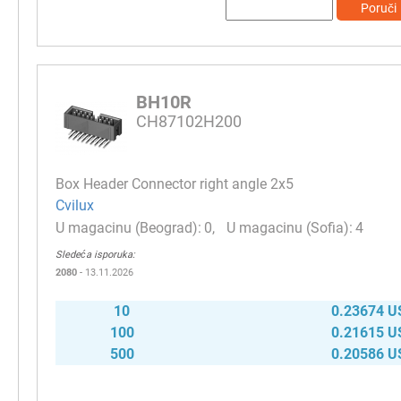
Poruči
BH10R
CH87102H200
Box Header Connector right angle 2х5
Cvilux
0
4
Sledeća isporuka:
2080
- 13.11.2026
10
0.23674 U
100
0.21615 U
500
0.20586 U