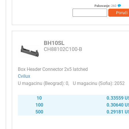
Pakovanje:
260
Poruči
BH10SL
CH88102C100-B
Box Header Connector 2х5 latched
Cvilux
0
2052
10
0.33559 U
100
0.30640 U
500
0.29181 U