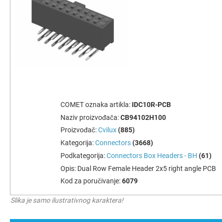
COMET oznaka artikla:
IDC10R-PCB
Naziv proizvođača:
CB94102H100
Proizvođač:
Cvilux
(885)
Kategorija:
Connectors
(3668)
Podkategorija:
Connectors Box Headers - BH
(61)
Opis:
Dual Row Female Header 2х5 right angle PCB
Kod za poručivanje:
6079
Slika je samo ilustrativnog karaktera!