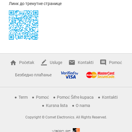
Линк до тренутне странице
Početak
Usluge
Kontakti
Pomoć
Безбедно плаћање
Term
Pomoć
Pomoć Šifre kupaca
Kontakti
Kursna lista
O nama
Copyright © Comet Electronics. All Rights Reserved.