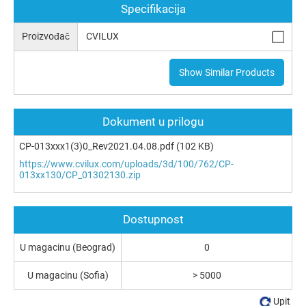
Specifikacija
Proizvođač
CVILUX
Show Similar Products
Dokument u prilogu
CP-013xxx1(3)0_Rev2021.04.08.pdf
(102 KB)
https://www.cvilux.com/uploads/3d/100/762/CP-
013xx130/CP_01302130.zip
Dostupnost
U magacinu (Beograd)
0
U magacinu (Sofia)
> 5000
Upit