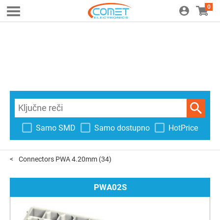
0
Samo SMD
Samo dostupno
HotPrice
Connectors PWA 4.20mm
(34)
PWA02S