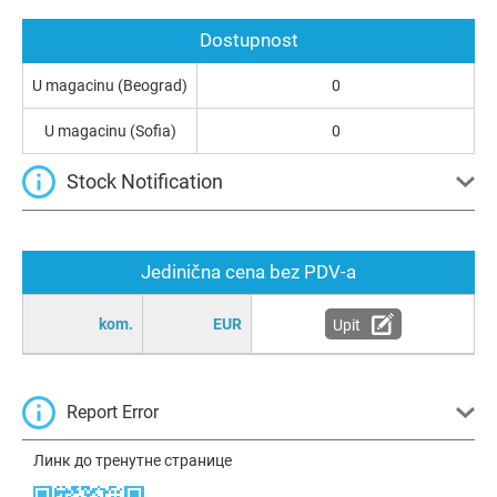
Dostupnost
U magacinu (Beograd)
0
U magacinu (Sofia)
0
Stock Notification
Jedinična cena bez PDV-a
kom.
EUR
Upit
Report Error
Линк до тренутне странице