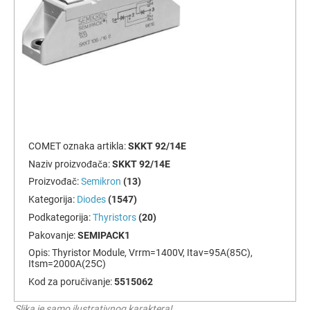
COMET oznaka artikla:
SKKT 92/14E
Naziv proizvođača:
SKKT 92/14E
Proizvođač:
Semikron
(13)
Kategorija:
Diodes
(1547)
Podkategorija:
Thyristors
(20)
Pakovanje:
SEMIPACK1
Opis:
Thyristor Module, Vrrm=1400V, Itav=95A(85C),
Itsm=2000A(25C)
Kod za poručivanje:
5515062
Slika je samo ilustrativnog karaktera!