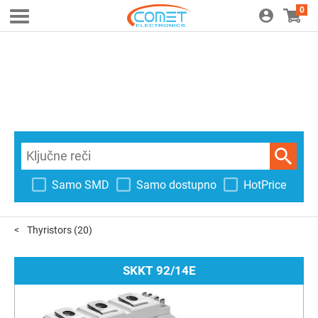
0
Samo SMD
Samo dostupno
HotPrice
Thyristors
(20)
SKKT 92/14E