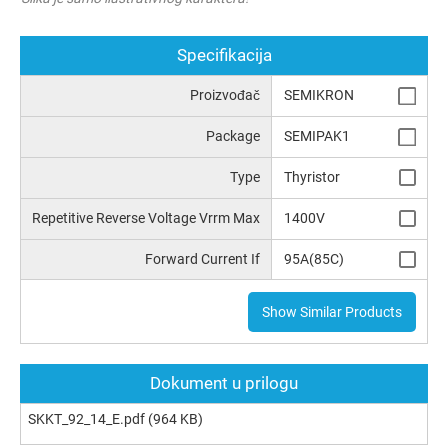
Specifikacija
Proizvođač
SEMIKRON
Package
SEMIPAK1
Type
Thyristor
Repetitive Reverse Voltage Vrrm Max
1400V
Forward Current If
95A(85C)
Show Similar Products
Dokument u prilogu
SKKT_92_14_E.pdf
(964 KB)