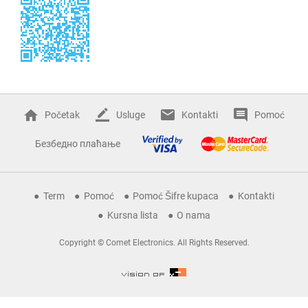
Početak
Usluge
Kontakti
Pomoć
Безбедно плаћање
Term
Pomoć
Pomoć Šifre kupaca
Kontakti
Kursna lista
O nama
Copyright © Comet Electronics. All Rights Reserved.