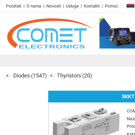
Početak
O nama
Novosti
Usluge
Kontakti
Pomoć
Diodes
(1547)
Thyristors
(20)
SKKT
COM
Nazi
Pro
Kate