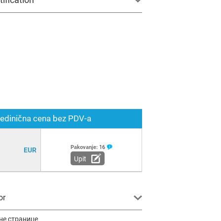
edinična cena bez PDV-a
Pakovanje:
16
EUR
Upit
or
не странице