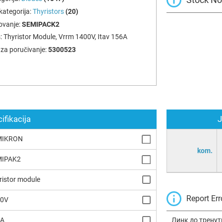
ategorija:
Thyristors
(20)
ovanje:
SEMIPACK2
:
Thyristor Module, Vrrm 1400V, Itav 156A
za poručivanje:
5300523
ifikacija
J
MIKRON
kom.
MIPAK2
ristor module
Report Err
00V
6A
Линк до тренут