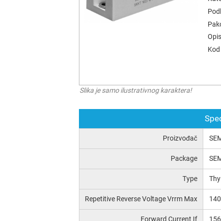
Podk
Pak
Opis
Kod 
Slika je samo ilustrativnog karaktera!
Spec
Proizvođač
SE
Package
SE
Type
Thy
Repetitive Reverse Voltage Vrrm Max
14
Forward Current If
15