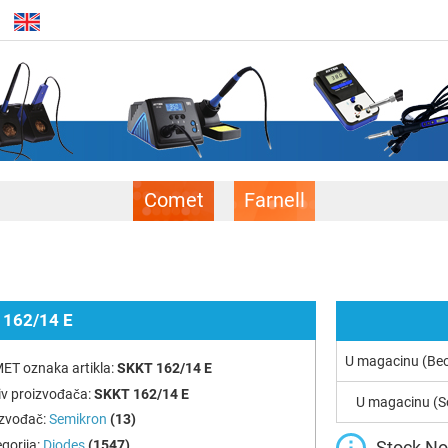
Comet
Farnell
 162/14 E
U magacinu (Be
ET oznaka artikla:
SKKT 162/14 E
v proizvođača:
SKKT 162/14 E
U magacinu (S
izvođač:
Semikron
(13)
Stock Not
gorija:
Diodes
(1547)