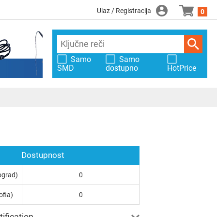
Ulaz / Registracija
0
Samo
Samo
SMD
dostupno
HotPrice
Dostupnost
ograd)
0
ofia)
0
ification