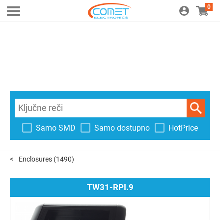
0
Samo SMD
Samo dostupno
HotPrice
Enclosures
(1490)
TW31-RPI.9