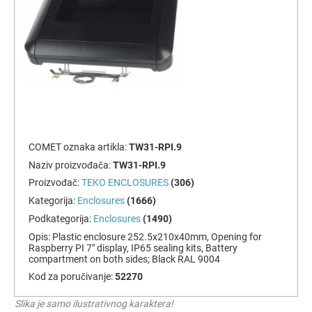
COMET oznaka artikla:
TW31-RPI.9
Naziv proizvođača:
TW31-RPI.9
Proizvođač:
TEKO ENCLOSURES
(306)
Kategorija:
Enclosures
(1666)
Podkategorija:
Enclosures
(1490)
Opis:
Plastic enclosure 252.5x210x40mm, Opening for
Raspberry PI 7" display, IP65 sealing kits, Battery
compartment on both sides; Black RAL 9004
Kod za poručivanje:
52270
Slika je samo ilustrativnog karaktera!