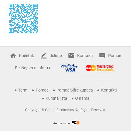
Početak
Usluge
Kontakti
Pomoć
Безбедно плаћање
Term
Pomoć
Pomoć Šifre kupaca
Kontakti
Kursna lista
O nama
Copyright © Comet Electronics. All Rights Reserved.