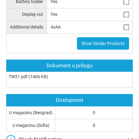
Battery holder
Yes
Display cut
Yes
Additional details
4xAA
Show Similar Products
Dokument u prilogu
TW31.pdf
(1406 KB)
Dostupnost
U magacinu (Beograd)
0
U magacinu (Sofia)
0