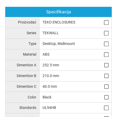
Specifikacija
Proizvođač
TEKO ENCLOSURES
Series
TEKWALL
Type
Desktop, Wallmount
Material
ABS
Dimention A
252.5 mm
Dimention B
210.0 mm
Dimention C
40.0 mm
Color
Black
Standards
UL94HB