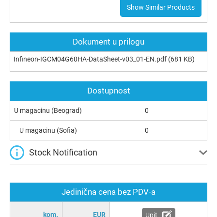
Show Similar Products
Dokument u prilogu
Infineon-IGCM04G60HA-DataSheet-v03_01-EN.pdf
(681 KB)
Dostupnost
U magacinu (Beograd)
0
U magacinu (Sofia)
0
Stock Notification
Jedinična cena bez PDV-a
kom.
EUR
Upit