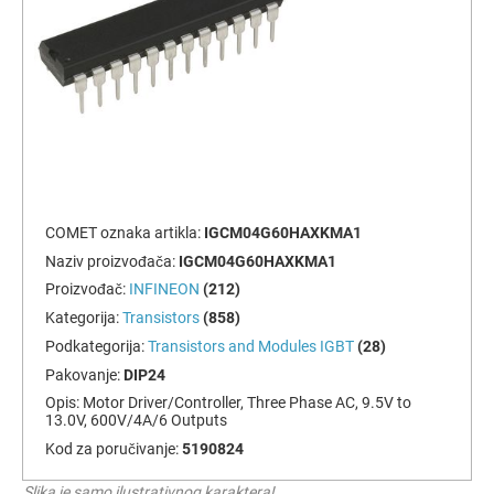
COMET oznaka artikla:
IGCM04G60HAXKMA1
Naziv proizvođača:
IGCM04G60HAXKMA1
Proizvođač:
INFINEON
(212)
Kategorija:
Transistors
(858)
Podkategorija:
Transistors and Modules IGBT
(28)
Pakovanje:
DIP24
Opis:
Motor Driver/Controller, Three Phase AC, 9.5V to
13.0V, 600V/4A/6 Outputs
Kod za poručivanje:
5190824
Slika je samo ilustrativnog karaktera!