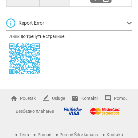
Report Error
Линк до тренутне странице
Početak
Usluge
Kontakti
Pomoć
Безбедно плаћање
Term
Pomoć
Pomoć Šifre kupaca
Kontakti