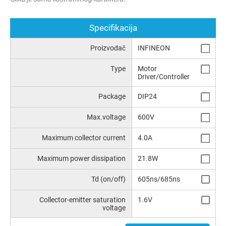
Specifikacija
Proizvođač
INFINEON
Type
Motor
Driver/Controller
Package
DIP24
Max.voltage
600V
Maximum collector current
4.0A
Maximum power dissipation
21.8W
Td (on/off)
605ns/685ns
Collector-emitter saturation
1.6V
voltage