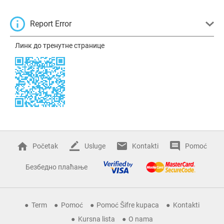
Report Error
Линк до тренутне странице
Početak
Usluge
Kontakti
Pomoć
Безбедно плаћање
Term
Pomoć
Pomoć Šifre kupaca
Kontakti
Kursna lista
O nama