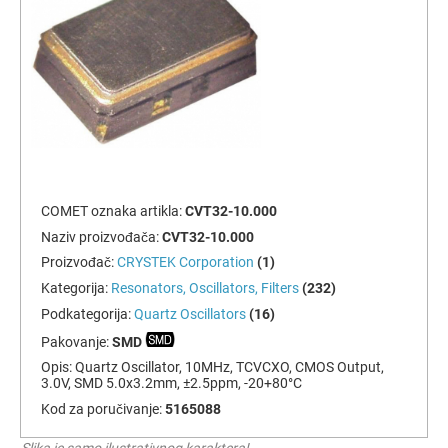
COMET oznaka artikla:
CVT32-10.000
Naziv proizvođača:
CVT32-10.000
Proizvođač:
CRYSTEK Corporation
(1)
Kategorija:
Resonators, Oscillators, Filters
(232)
Podkategorija:
Quartz Oscillators
(16)
Pakovanje:
SMD
Opis:
Quartz Oscillator, 10MHz, TCVCXO, CMOS Output,
3.0V, SMD 5.0x3.2mm, ±2.5ppm, -20+80°C
Kod za poručivanje:
5165088
Slika je samo ilustrativnog karaktera!