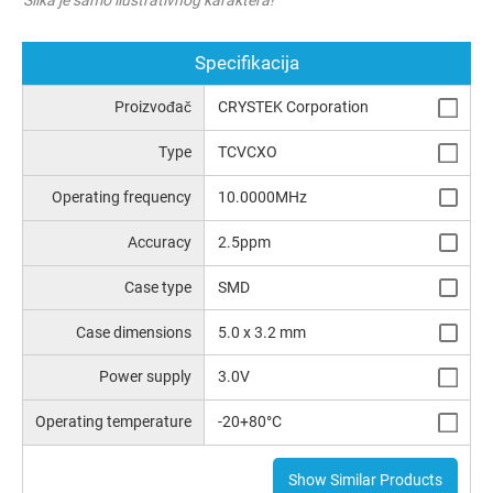
Specifikacija
Proizvođač
CRYSTEK Corporation
Type
TCVCXO
Operating frequency
10.0000MHz
Accuracy
2.5ppm
Case type
SMD
Case dimensions
5.0 x 3.2 mm
Power supply
3.0V
Operating temperature
-20+80°C
Show Similar Products