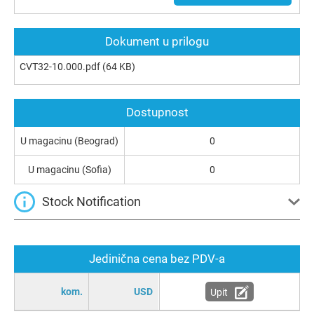
Dokument u prilogu
CVT32-10.000.pdf
(64 KB)
Dostupnost
U magacinu (Beograd)
0
U magacinu (Sofia)
0
Stock Notification
Jedinična cena bez PDV-a
kom.
USD
Upit