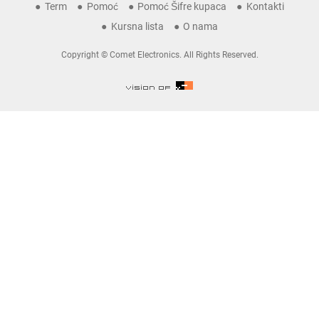
Term
Pomoć
Pomoć Šifre kupaca
Kontakti
Kursna lista
O nama
Copyright © Comet Electronics. All Rights Reserved.