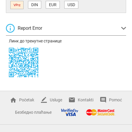
DIN
EUR
USD
VPrz
Report Error
Линк до тренутне странице
Početak
Usluge
Kontakti
Pomoć
Безбедно плаћање