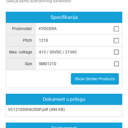
Slika je samo ilustrativnog karaktera!
Specifikacija
Proizvođač
KYOCERA
Pitch
1210
Max. voltage
41V / 30VDC / 21VAC
Size
SMD1210
Show Similar Products
Dokument u prilogu
VC121030H620DP.pdf
(496 KB)
Dostupnost