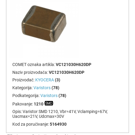
COMET oznaka artikla:
VC121030H620DP
Naziv proizvođača:
VC121030H620DP
Proizvođač:
KYOCERA
(3)
Kategorija:
Varistors
(78)
Podkategorija:
Varistors
(78)
Pakovanje:
1210
Opis:
Varistor SMD 1210, Vbr=41V, Vclamping=67V,
Uacmax=21V, Udcmax=30V
Kod za poručivanje:
5164930