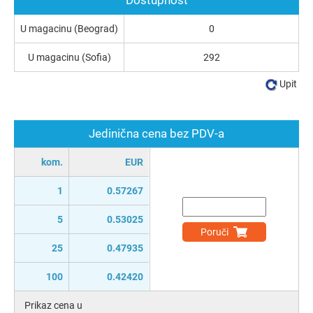
U magacinu (Beograd)
0
U magacinu (Sofia)
292
Upit
Jedinična cena bez PDV-a
kom.
EUR
1
0.57267
5
0.53025
Poruči
25
0.47935
100
0.42420
Prikaz cena u