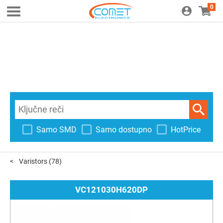
0
Samo SMD
Samo dostupno
HotPrice
Varistors
(78)
VC121030H620DP