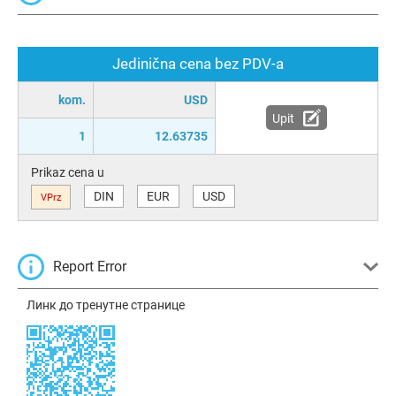
Jedinična cena bez PDV-a
kom.
USD
Upit
1
12.63735
Prikaz cena u
DIN
EUR
USD
VPrz
Report Error
Линк до тренутне странице