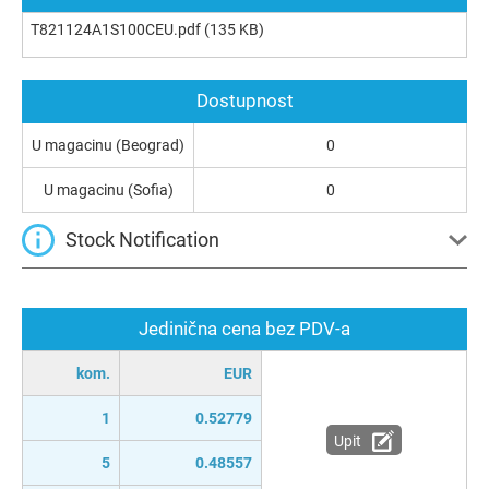
T821124A1S100CEU.pdf
(135 KB)
Dostupnost
U magacinu (Beograd)
0
U magacinu (Sofia)
0
Stock Notification
Jedinična cena bez PDV-a
kom.
EUR
1
0.52779
Upit
5
0.48557