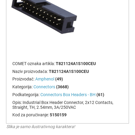
COMET oznaka artikla:
T821124A1S100CEU
Naziv proizvođača:
T821124A1S100CEU
Proizvođač:
Amphenol
(49)
Kategorija:
Connectors
(3668)
Podkategorija:
Connectors Box Headers - BH
(61)
Opis:
Industrial Box Header Connector, 2x12 Contacts,
Straight, TH, 2.54mm, 3A/250VAC
Kod za poručivanje:
5150159
Slika je samo ilustrativnog karaktera!