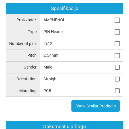
Specifikacija
Proizvođač
AMPHENOL
Type
PIN Header
Number of pins
2x12
Pitch
2.54mm
Gender
Male
Orientation
Straight
Mounting
PCB
Show Similar Products
Dokument u prilogu