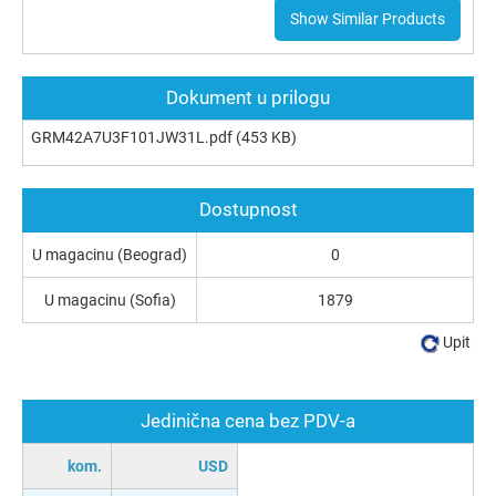
Show Similar Products
Dokument u prilogu
GRM42A7U3F101JW31L.pdf
(453 KB)
Dostupnost
U magacinu (Beograd)
0
U magacinu (Sofia)
1879
Upit
Jedinična cena bez PDV-a
kom.
USD