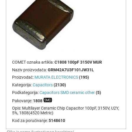
COMET oznaka artikla:
C1808 100pF 3150V MUR
Naziv proizvođača:
GRM42A7U3F101JW31L
Proizvođač:
MURATA ELECTRONICS
(195)
Kategorija:
Capacitors
(2130)
Podkategorija:
Capacitors SMD ceramic other
(5)
Pakovanje:
1808
Opis:
Multilayer Ceramic Chip Capacitor 100pF, 3150V, U2Y,
5%, 1808(4520 Metric)
Kod za poručivanje:
5148610
Slika je samo ilustrativnog karaktera!