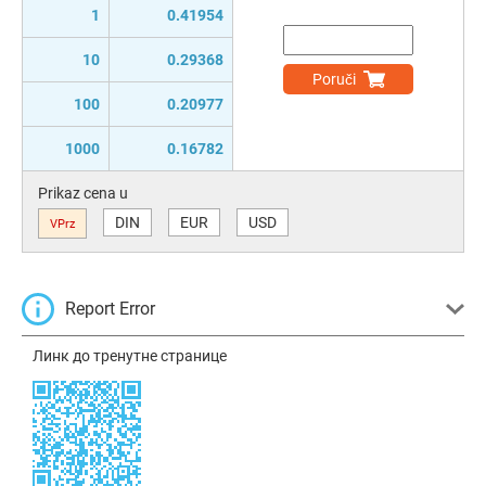
1
0.41954
10
0.29368
Poruči
100
0.20977
1000
0.16782
Prikaz cena u
DIN
EUR
USD
VPrz
Report Error
Линк до тренутне странице