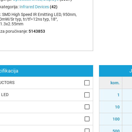
ategorija:
Infrared Devices
(42)
:
SMD High Speed IR Emitting LED, 950nm,
0mW/Sr typ, tr/tf=12ns typ, 18°,
x1.3x2.55mm
za poručivanje:
5143853
ifikacija
J
UCTORS
kom.
d LED
1
10
100
500