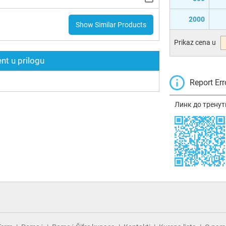
2000
Show Similar Products
Prikaz cena u
t u prilogu
Report Err
Линк до тренут