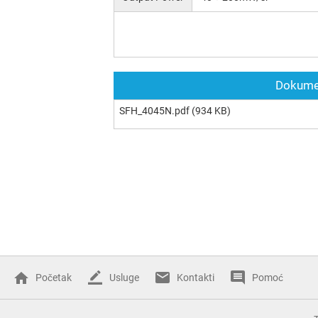
Dokumen
SFH_4045N.pdf
(934 KB)
Početak
Usluge
Kontakti
Pomoć