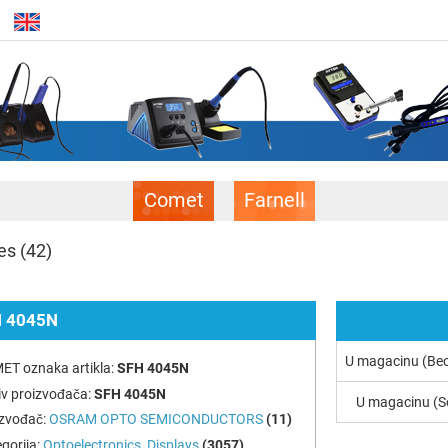
Comet
Farnell
ces
(42)
 4045N
U magacinu (Be
ET oznaka artikla:
SFH 4045N
v proizvođača:
SFH 4045N
U magacinu (S
izvođač:
OSRAM OPTO SEMICONDUCTORS
(11)
gorija:
Optoelectronics, Displays
(3057)