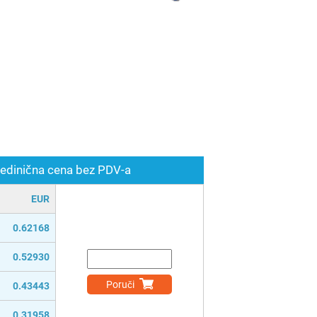
edinična cena bez PDV-a
EUR
0.62168
0.52930
Poruči
0.43443
0.31958