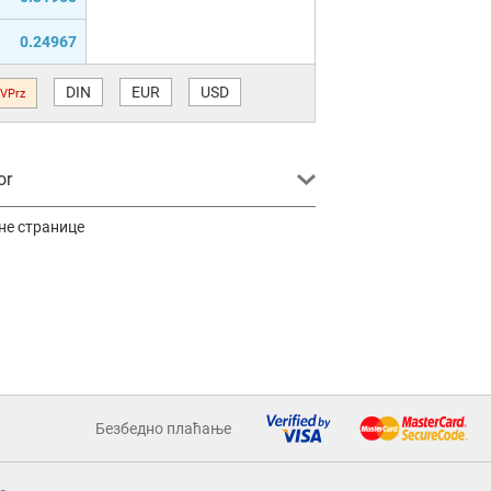
0.24967
DIN
EUR
USD
VPrz
or
не странице
Безбедно плаћање