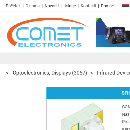
Početak
O nama
Novosti
Usluge
Kontakti
Pomoć
Optoelectronics, Displays
(3057)
Infrared Devi
SFH
COM
Nazi
Pro
Kate