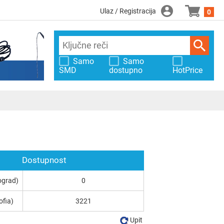
Ulaz / Registracija
0
Samo
Samo
SMD
dostupno
HotPrice
Dostupnost
ograd)
0
ofia)
3221
Upit