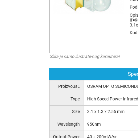
Podk
Opis
If=9
3.1
Kod 
Slika je samo ilustrativnog karaktera!
Spec
Proizvođač
OSRAM OPTO SEMICOND
Type
High Speed Power Infrare
Size
3.1 x 1.3 x 2.55 mm
Wavelength
950nm
Output Power
40 ÷ 200mW/sr