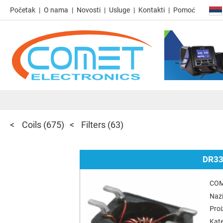
Početak
O nama
Novosti
Usluge
Kontakti
Pomoć
Coils
(675)
Filters
(63)
DR33
COM
Nazi
Pro
Kate