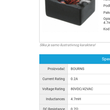
Podk
Pak
Opis
4.7
Kod 
Slika je samo ilustrativnog karaktera!
Spec
Proizvođač
BOURNS
Current Rating
0.2A
Voltage Rating
80VDC/42VAC
Inductances
4.7mH
DC Resistance
0.7Ω