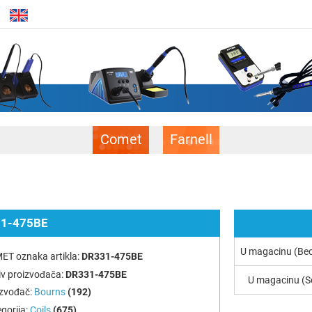
Comet
Farnell
1-475BE
U magacinu (Be
ET oznaka artikla:
DR331-475BE
v proizvođača:
DR331-475BE
U magacinu (S
izvođač:
Bourns
(192)
gorija:
Coils
(675)