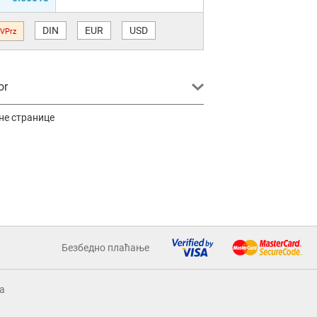
DIN
EUR
USD
VPrz
or
не странице
Безбедно плаћање
a