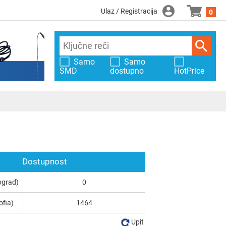
Ulaz / Registracija
0
Samo
Samo
SMD
dostupno
HotPrice
Dostupnost
ograd)
0
ofia)
1464
Upit