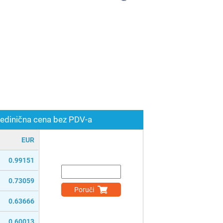
edinična cena bez PDV-a
EUR
0.99151
0.73059
Poruči
0.63666
0.60013