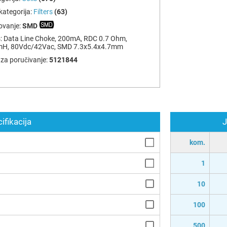
ategorija:
Filters
(63)
ovanje:
SMD
:
Data Line Choke, 200mА, RDC 0.7 Ohm,
mH, 80Vdc/42Vac, SMD 7.3x5.4x4.7mm
za poručivanje:
5121844
ifikacija
J
kom.
1
10
100
500