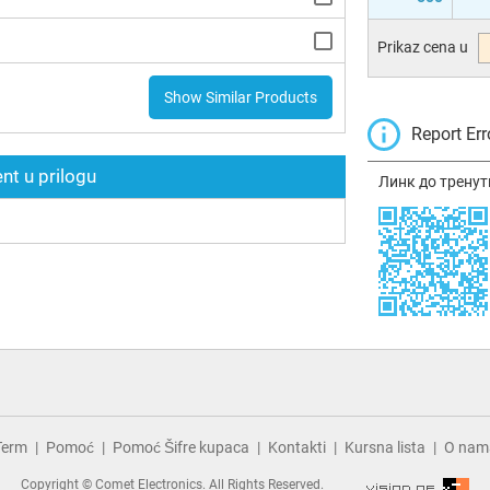
Prikaz cena u
Show Similar Products
Report Err
t u prilogu
Линк до тренут
Term
Pomoć
Pomoć Šifre kupaca
Kontakti
Kursna lista
O nam
Copyright © Comet Electronics. All Rights Reserved.