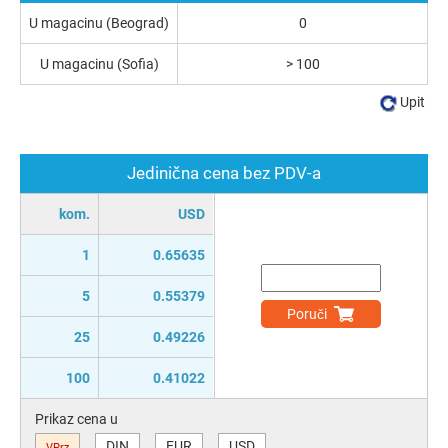
U magacinu (Beograd)
0
U magacinu (Sofia)
> 100
Upit
Jedinična cena bez PDV-a
kom.
USD
1
0.65635
5
0.55379
Poruči
25
0.49226
100
0.41022
Prikaz cena u
DIN
EUR
USD
VPrz