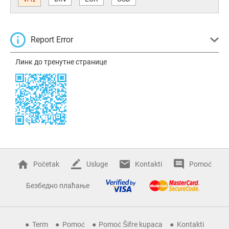
Report Error
Линк до тренутне странице
Početak
Usluge
Kontakti
Pomoć
Безбедно плаћање
Term
Pomoć
Pomoć Šifre kupaca
Kontakti