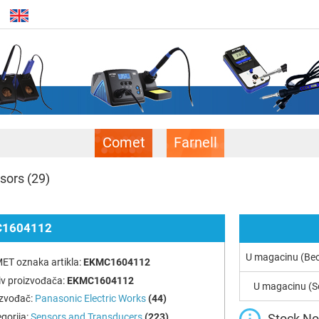
Comet
Farnell
sors
(29)
1604112
U magacinu (Be
ET oznaka artikla:
EKMC1604112
v proizvođača:
EKMC1604112
U magacinu (S
izvođač:
Panasonic Electric Works
(44)
Stock Not
gorija:
Sensors and Transducers
(223)