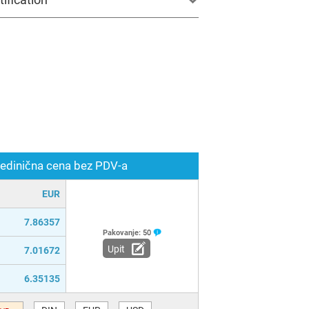
edinična cena bez PDV-a
EUR
7.86357
Pakovanje:
50
Upit
7.01672
6.35135