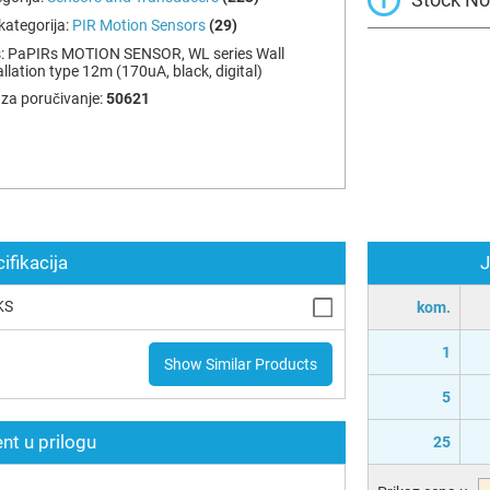
ategorija:
PIR Motion Sensors
(29)
:
PaPIRs MOTION SENSOR, WL series Wall
allation type 12m (170uA, black, digital)
za poručivanje:
50621
ifikacija
J
KS
kom.
1
Show Similar Products
5
t u prilogu
25