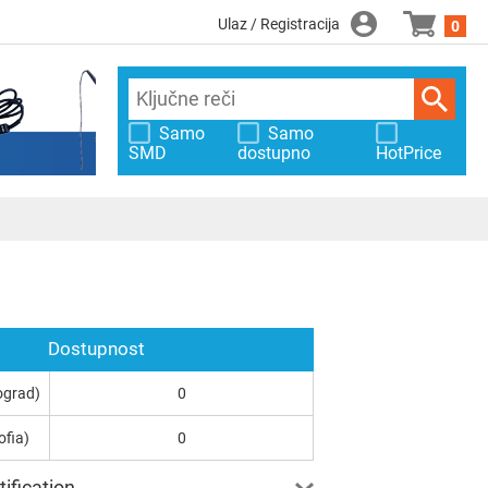
Ulaz / Registracija
0
Samo
Samo
SMD
dostupno
HotPrice
Dostupnost
ograd)
0
ofia)
0
ification