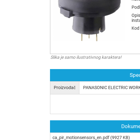
Podk
Opis
inst
Kod 
Slika je samo ilustrativnog karaktera!
Spec
Proizvođač
PANASONIC ELECTRIC WOR
Dokumen
ca_pir_motionsensors_en.pdf
(9927 KB)