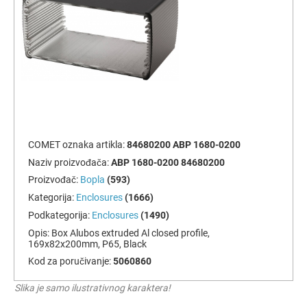
COMET oznaka artikla:
84680200 ABP 1680-0200
Naziv proizvođača:
ABP 1680-0200 84680200
Proizvođač:
Bopla
(593)
Kategorija:
Enclosures
(1666)
Podkategorija:
Enclosures
(1490)
Opis:
Box Alubos extruded Al closed profile,
169x82x200mm, P65, Black
Kod za poručivanje:
5060860
Slika je samo ilustrativnog karaktera!