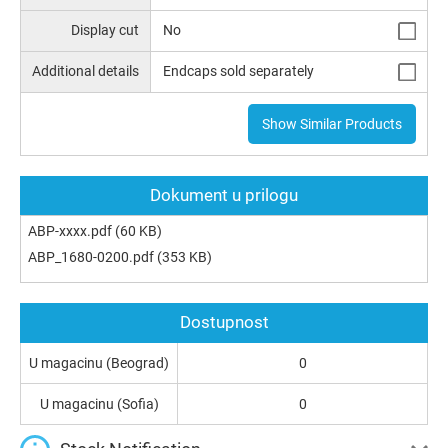
Display cut
No
Additional details
Endcaps sold separately
Show Similar Products
Dokument u prilogu
ABP-xxxx.pdf
(60 KB)
ABP_1680-0200.pdf
(353 KB)
Dostupnost
U magacinu (Beograd)
0
U magacinu (Sofia)
0