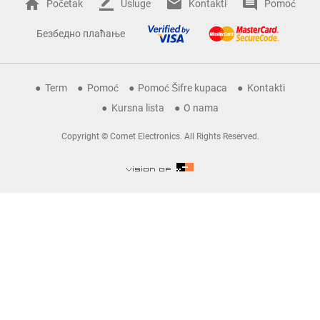
Početak
Usluge
Kontakti
Pomoć
Безбедно плаћање
Term
Pomoć
Pomoć Šifre kupaca
Kontakti
Kursna lista
O nama
Copyright © Comet Electronics. All Rights Reserved.