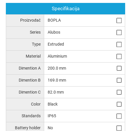
Specifikacija
Proizvođač
BOPLA
Series
Alubos
Type
Extruded
Material
Aluminium
Dimention A
200.0 mm
Dimention B
169.0 mm
Dimention C
82.0 mm
Color
Black
Standards
IP65
Battery holder
No