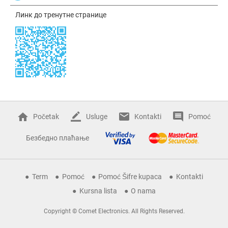
Линк до тренутне странице
Početak
Usluge
Kontakti
Pomoć
Безбедно плаћање
Term
Pomoć
Pomoć Šifre kupaca
Kontakti
Kursna lista
O nama
Copyright © Comet Electronics. All Rights Reserved.