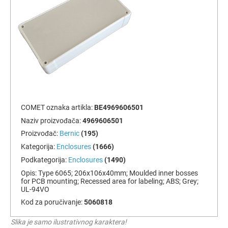
COMET oznaka artikla:
BE4969606501
Naziv proizvođača:
4969606501
Proizvođač:
Bernic
(195)
Kategorija:
Enclosures
(1666)
Podkategorija:
Enclosures
(1490)
Opis:
Type 6065; 206x106x40mm; Moulded inner bosses
for PCB mounting; Recessed area for labeling; ABS; Grey;
UL-94VO
Kod za poručivanje:
5060818
Slika je samo ilustrativnog karaktera!