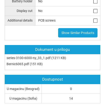
Battery holder
No
Display cut
No
Additional details
PCB screws
Show Similar Products
Dokument u prilogu
series-3100-6000-ny_33_1.pdf
(1211 KB)
Bernic6065.pdf
(151 KB)
Dostupnost
U magacinu (Beograd)
0
U magacinu (Sofia)
14