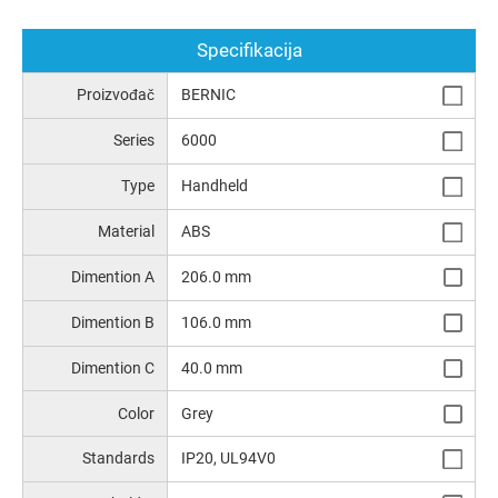
Specifikacija
Proizvođač
BERNIC
Series
6000
Type
Handheld
Material
ABS
Dimention A
206.0 mm
Dimention B
106.0 mm
Dimention C
40.0 mm
Color
Grey
Standards
IP20, UL94V0