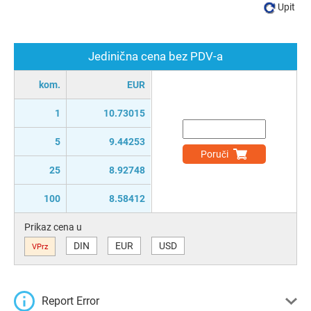
Upit
Jedinična cena bez PDV-a
kom.
EUR
1
10.73015
5
9.44253
Poruči
25
8.92748
100
8.58412
Prikaz cena u
DIN
EUR
USD
VPrz
Report Error