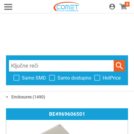
0
Samo SMD
Samo dostupno
HotPrice
Enclosures
(1490)
BE4969606501